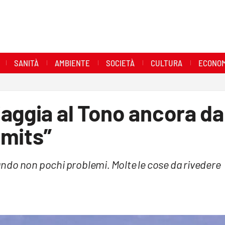
SANITÀ
AMBIENTE
SOCIETÀ
CULTURA
ECONOM
aggia al Tono ancora da
imits”
eando non pochi problemi. Molte le cose da rivedere