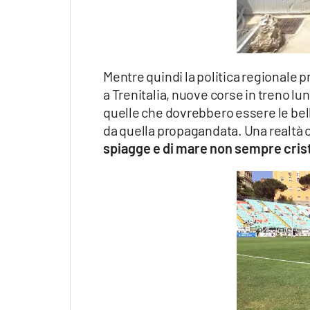
Apple
Mentre quindi la politica regionale 
Vai
a Trenitalia, nuove corse in treno lun
quelle che dovrebbero essere le belle
da quella propagandata. Una realtà ch
spiagge e di mare non sempre crist