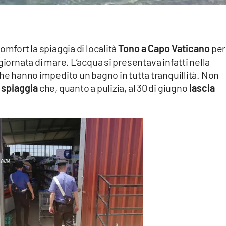
omfort la spiaggia di località
Tono a Capo Vaticano
per
giornata di mare. L’acqua si presentava infatti nella
he hanno impedito un bagno in tutta tranquillità. Non
spiaggia
che, quanto a pulizia, al 30 di giugno
lascia