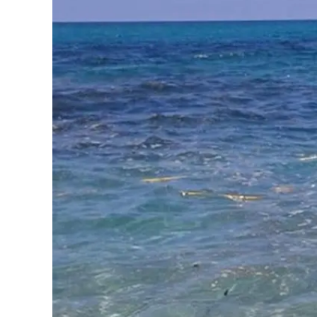
Eventi
Sport
Streaming
LaC TV
Lac Network
LaC OnAir
LaC
Network
lacplay.it
lactv.it