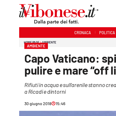
Sezioni
CRONACA
POLITICA
Cronaca
HOME PAGE
AMBIENTE
AMBIENTE
Politica
Capo Vaticano: spi
Sanità
pulire e mare “off l
Ambiente
Rifiuti in acqua e sull’arenile stanno cr
Società
a Ricadi e dintorni
Cultura
30 giugno 2018
15:46
Economia e Lavoro