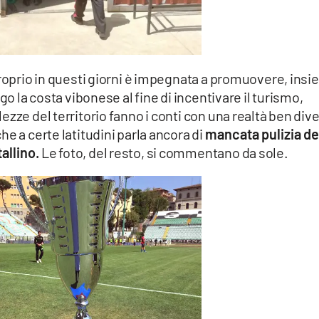
proprio in questi giorni è impegnata a promuovere, ins
go la costa vibonese al fine di incentivare il turismo,
zze del territorio fanno i conti con una realtà ben div
e a certe latitudini parla ancora di
mancata pulizia de
allino.
Le foto, del resto, si commentano da sole.