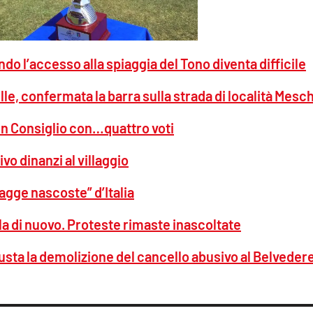
do l’accesso alla spiaggia del Tono diventa difficile
le, confermata la barra sulla strada di località Mesch
in Consiglio con…quattro voti
o dinanzi al villaggio
iagge nascoste” d’Italia
lla di nuovo. Proteste rimaste inascoltate
usta la demolizione del cancello abusivo al Belveder