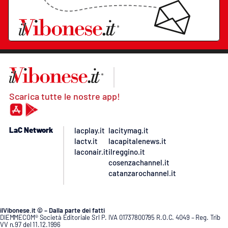
Scarica tutte le nostre app!
LaC Network
lacplay.it
lacitymag.it
lactv.it
lacapitalenews.it
laconair.it
ilreggino.it
cosenzachannel.it
catanzarochannel.it
ilVibonese.it © – Dalla parte dei fatti
DIEMMECOM® Società Editoriale Srl P. IVA 01737800795 R.O.C. 4049 – Reg. Trib
VV n.97 del 11.12.1996