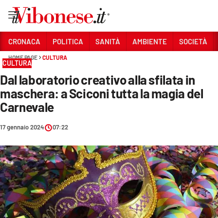
Vai
CRONACA
POLITICA
SANITÀ
AMBIENTE
SOCIETÀ
HOME PAGE
CULTURA
Sezioni
CULTURA
Dal laboratorio creativo alla sfilata in
CRONACA
maschera: a Sciconi tutta la magia del
POLITICA
Carnevale
SANITÀ
17 gennaio 2024
07:22
AMBIENTE
SOCIETÀ
CULTURA
ECONOMIA E LAVORO