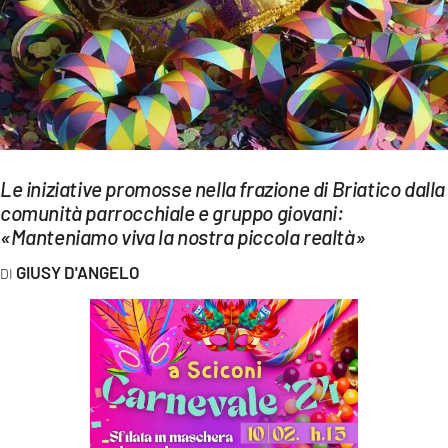
EVENTI
SPORT
Streaming
LAC TV
Le iniziative promosse nella frazione di Briatico dalla
LAC NETWORK
comunità parrocchiale e gruppo giovani:
«Manteniamo viva la nostra piccola realtà»
LAC ONAIR
GIUSY D'ANGELO
LaC
Network
LACPLAY.IT
LACTV.IT
LACONAIR.IT