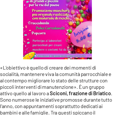
LACITYMAG.IT
ILREGGINO.IT
COSENZACHANNEL.IT
ILVIBONESE.IT
CATANZAROCHANNEL.IT
LACAPITALENEWS.IT
«L’obiettivo è quello di creare dei momenti di
socialità, mantenere viva la comunità parrocchiale e
App
al contempo migliorare lo stato delle strutture con
ANDROID
piccoli interventi di manutenzione». È un gruppo
attivo quello al lavoro a
Sciconi, frazione di Briatico
.
APPLE
Sono numerose le iniziative promosse durante tutto
l’anno, con appuntamenti soprattutto dedicati ai
bambini e alle famiglie. Tra questi spiccano il