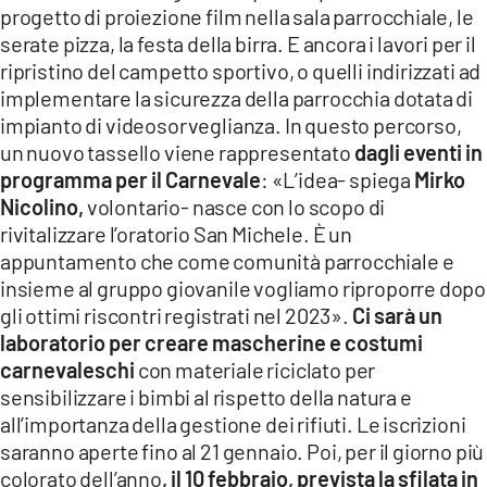
progetto di proiezione film nella sala parrocchiale, le
serate pizza, la festa della birra. E ancora i lavori per il
ripristino del campetto sportivo, o quelli indirizzati ad
implementare la sicurezza della parrocchia dotata di
impianto di videosorveglianza. In questo percorso,
un nuovo tassello viene rappresentato
dagli eventi in
programma per il Carnevale
: «L’idea- spiega
Mirko
Nicolino,
volontario- nasce con lo scopo di
rivitalizzare l’oratorio San Michele. È un
appuntamento che come comunità parrocchiale e
insieme al gruppo giovanile vogliamo riproporre dopo
gli ottimi riscontri registrati nel 2023».
Ci sarà un
laboratorio per creare mascherine e costumi
carnevaleschi
con materiale riciclato per
sensibilizzare i bimbi al rispetto della natura e
all’importanza della gestione dei rifiuti. Le iscrizioni
saranno aperte fino al 21 gennaio. Poi, per il giorno più
colorato dell’anno
, il 10 febbraio, prevista la sfilata in