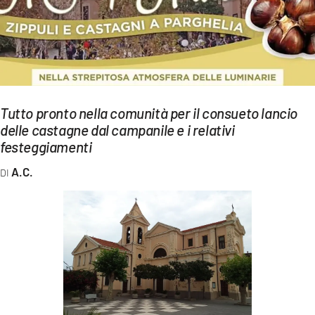
EVENTI
SPORT
Streaming
LAC TV
Tutto pronto nella comunità per il consueto lancio
delle castagne dal campanile e i relativi
LAC NETWORK
festeggiamenti
LAC ONAIR
A.C.
LaC
Network
LACPLAY.IT
LACTV.IT
LACONAIR.IT