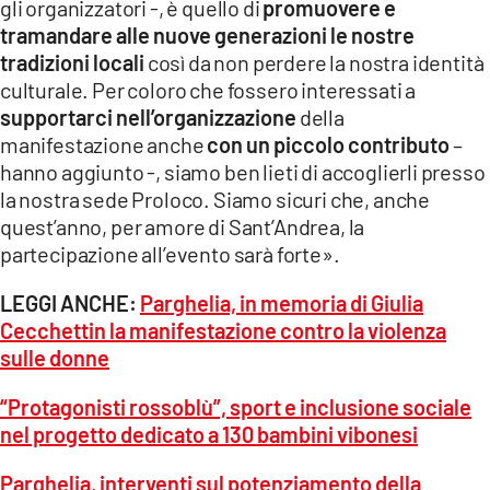
gli organizzatori -, è quello di
promuovere e
tramandare alle nuove generazioni le nostre
tradizioni locali
così da non perdere la nostra identità
culturale. Per coloro che fossero interessati a
supportarci nell’organizzazione
della
manifestazione anche
con un piccolo contributo
–
hanno aggiunto -, siamo ben lieti di accoglierli presso
la nostra sede Proloco. Siamo sicuri che, anche
quest’anno, per amore di Sant’Andrea, la
partecipazione all’evento sarà forte».
LEGGI ANCHE:
Parghelia, in memoria di Giulia
Cecchettin la manifestazione contro la violenza
sulle donne
“Protagonisti rossoblù”, sport e inclusione sociale
nel progetto dedicato a 130 bambini vibonesi
Parghelia, interventi sul potenziamento della