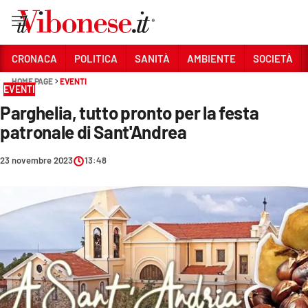
Vai
CRONACA
POLITICA
SANITÀ
AMBIENTE
SOCIETÀ
HOME PAGE
EVENTI
Sezioni
EVENTI
Parghelia, tutto pronto per la festa
CRONACA
patronale di Sant'Andrea
POLITICA
23 novembre 2023
13:48
SANITÀ
AMBIENTE
SOCIETÀ
CULTURA
ECONOMIA E LAVORO