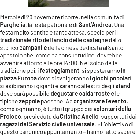
LACITYMAG.IT
Mercoledì 29 novembre ricorre, nella comunità di
ILREGGINO.IT
Parghelia
, la festa patronale di
Sant’Andrea
. Una
festa molto sentita e tanto attesa, specie per il
COSENZACHANNEL.IT
tradizionale rito del lancio delle castagne
dallo
storico
campanile
della chiesa dedicata al Santo
ILVIBONESE.IT
apostolo che, come da consuetudine, dovrebbe
CATANZAROCHANNEL.IT
avvenire attorno alle ore 14:00. Nel solco della
tradizione poi, i
festeggiamenti
si sposteranno
in
LACAPITALENEWS.IT
piazza Europa
dove si svolgeranno i
giochi popolari
,
si esibiranno i giganti e saranno allestiti degli
stand
App
dove sarà possibile
degustare caldarroste e
le
tipiche
zeppole
paesane. Ad
organizzare l’evento
,
ANDROID
come ogni anno, è tutto il gruppo dei
volontari della
APPLE
Proloco
, presieduta da
Cristina Anello
, supportati dai
ragazzi del Servizio civile universale
. «L’obiettivo di
questo canonico appuntamento – hanno fatto sapere