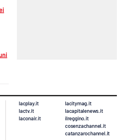
ei
uni
lacplay.it
lacitymag.it
lactv.it
lacapitalenews.it
laconair.it
ilreggino.it
cosenzachannel.it
catanzarochannel.it