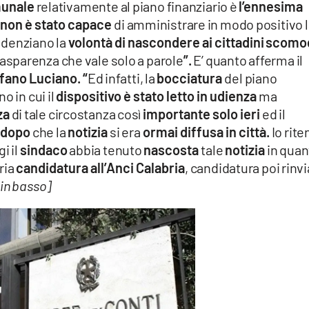
munale
relativamente al piano finanziario è
l’ennesima
 non è stato capace
di amministrare in modo positivo 
videnziano la
volontà di nascondere ai cittadini
scomo
trasparenza che vale solo a parole
”.
E’ quanto afferma il
fano Luciano.
“
Ed infatti, la
bocciatura
del piano
no in cui il
dispositivo è stato letto in udienza
ma
za
di tale circostanza così
importante solo ieri
ed il
 dopo
che la
notizia
si era
ormai diffusa in città.
Io rit
i il
sindaco
abbia tenuto
nascosta
tale
notizia
in quan
pria
candidatura all’Anci Calabria
, candidatura poi rinvi
in basso]