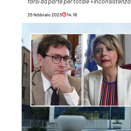
farsi da parte per totale «inconsistenza 
Eventi
25 febbraio 2023
14:16
Sport
Streaming
LaC TV
Lac Network
LaC OnAir
LaC
Network
lacplay.it
lactv.it