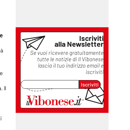
le
Iscriviti
alla Newsletter
ià
Se vuoi ricevere gratuitamente
tutte le notizie di
Il Vibonese
lascia il tuo indirizzo email e
iscriviti
 e
Iscriviti
 Il
i