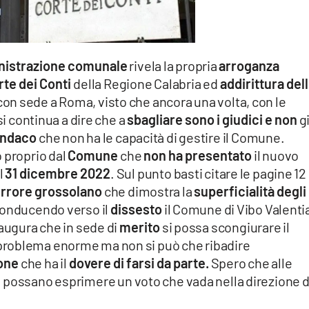
nistrazione comunale
rivela la propria
arroganza
rte dei Conti
della Regione Calabria ed
addirittura del
on sede a Roma, visto che ancora una volta, con le
si continua a dire che a
sbagliare sono i giudici
e non
g
indaco
che non ha le capacità di gestire il Comune.
 proprio dal
Comune
che
non ha presentato
il nuovo
l
31 dicembre 2022
. Sul punto basti citare le pagine 12
rrore grossolano
che dimostra la
superficialità degli
onducendo verso il
dissesto
il Comune di Vibo Valentia.
 augura che in sede di
merito
si possa scongiurare il
problema enorme ma non si può che ribadire
ione
che ha il
dovere di farsi da parte.
Spero che alle
i
possano esprimere un voto che vada nella direzione d