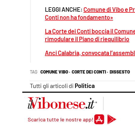
LEGGI ANCHE:
Comune di Vibo e Pr
Conti non ha fondamento»
La Corte dei Conti boccia il Comune
rimodulare il Piano di riequilibrio
Anci Calabria, convocata l’assembl
TAG
COMUNE VIBO ·
CORTE DEI CONTI ·
DISSESTO
Tutti gli articoli di
Politica
Scarica tutte le nostre app!