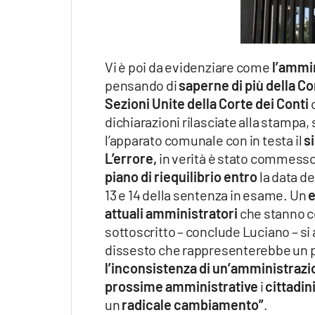
Vi è poi da evidenziare come
l’ammi
pensando di
saperne di più della Co
Sezioni Unite della Corte dei Conti
c
dichiarazioni rilasciate alla stampa, 
l’apparato comunale con in testa il
s
L’errore,
in verità è stato commesso
piano di riequilibrio
entro
la data de
13 e 14 della sentenza in esame. Un
e
attuali amministratori
che stanno c
sottoscritto – conclude Luciano – si
dissesto che rappresenterebbe un 
l’inconsistenza di un’amministraz
prossime amministrative
i
cittadin
un
radicale cambiamento”
.