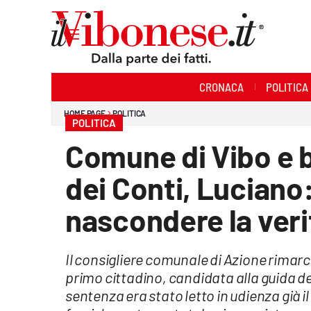
Sezioni
CRONACA
POLITICA
Cronaca
HOME PAGE
POLITICA
POLITICA
Politica
Comune di Vibo e b
Sanità
dei Conti, Luciano:
Ambiente
nascondere la veri
Società
Il consigliere comunale di Azione rimarca
Cultura
primo cittadino, candidata alla guida del
Economia e Lavoro
sentenza era stato letto in udienza già i