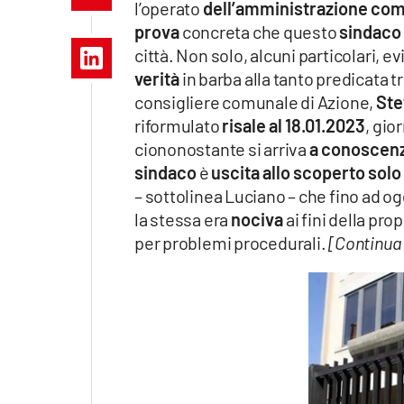
l’operato
dell’amministrazione co
Apple
prova
concreta che questo
sindaco
città. Non solo, alcuni particolari, e
verità
in barba alla tanto predicata 
consigliere comunale di Azione,
Ste
Vai
riformulato
risale al 18.01.2023
, gior
ciononostante si arriva
a conoscen
sindaco
è
uscita allo scoperto
solo
– sottolinea Luciano – che fino ad ogg
la stessa era
nociva
ai fini della pro
per problemi procedurali.
[Continua 