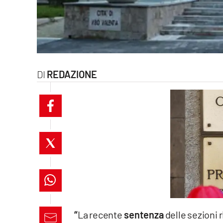
laconair.it
lacitymag.it
ilreggino.it
REDAZIONE
cosenzachannel.it
ilvibonese.it
catanzarochannel.it
lacapitalenews.it
App
Android
“
La recente
sentenza
delle sezioni 