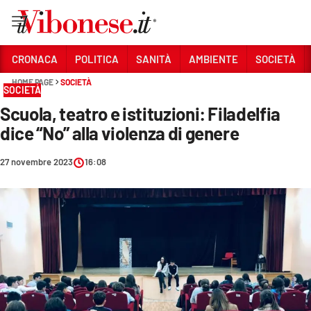
Vai
CRONACA
POLITICA
SANITÀ
AMBIENTE
SOCIETÀ
HOME PAGE
SOCIETÀ
Sezioni
SOCIETÀ
Scuola, teatro e istituzioni: Filadelfia
CRONACA
dice “No” alla violenza di genere
POLITICA
27 novembre 2023
16:08
SANITÀ
AMBIENTE
SOCIETÀ
CULTURA
ECONOMIA E LAVORO