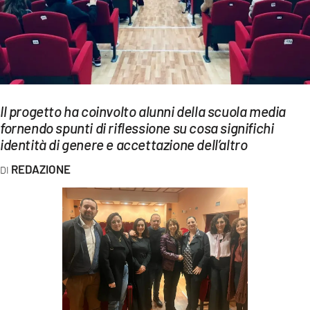
EVENTI
SPORT
Streaming
LAC TV
Il progetto ha coinvolto alunni della scuola media
fornendo spunti di riflessione su cosa significhi
LAC NETWORK
identità di genere e accettazione dell’altro
LAC ONAIR
REDAZIONE
LaC
Network
LACPLAY.IT
LACTV.IT
LACONAIR.IT