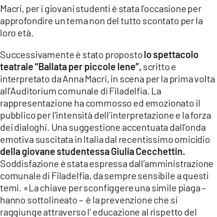
Macri, per i giovani studenti è stata l’occasione per
approfondire un tema non del tutto scontato per la
loro età.
Successivamente è stato proposto
lo spettacolo
teatrale “Ballata per piccole Iene”,
scritto e
interpretato da Anna Macri, in scena per la prima volta
all’Auditorium comunale di Filadelfia. La
rappresentazione ha commosso ed emozionato il
pubblico per l’intensità dell’interpretazione e la forza
dei dialoghi. Una suggestione accentuata dall’onda
emotiva suscitata in Italia dal recentissimo omicidio
della giovane studentessa Giulia Cecchettin.
Soddisfazione è stata espressa dall’amministrazione
comunale di Filadelfia, da sempre sensibile a questi
temi. «La chiave per sconfiggere una simile piaga –
hanno sottolineato – è la prevenzione che si
raggiunge attraverso l’ educazione al rispetto del