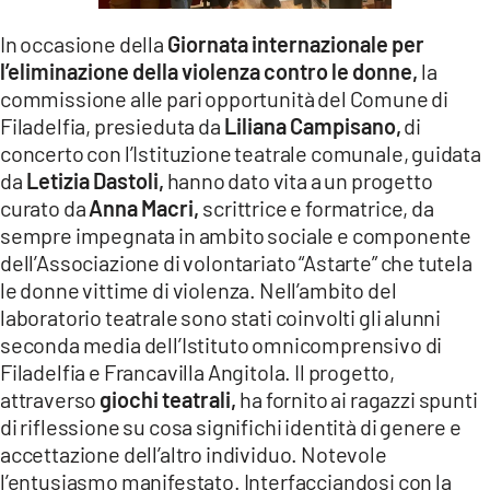
LACITYMAG.IT
In occasione della
Giornata internazionale per
l’eliminazione della violenza contro le donne,
la
ILREGGINO.IT
commissione alle pari opportunità del Comune di
COSENZACHANNEL.IT
Filadelfia, presieduta da
Liliana Campisano,
di
concerto con l’Istituzione teatrale comunale, guidata
ILVIBONESE.IT
da
Letizia Dastoli,
hanno dato vita a un progetto
curato da
Anna Macri,
scrittrice e formatrice, da
CATANZAROCHANNEL.IT
sempre impegnata in ambito sociale e componente
dell’Associazione di volontariato “Astarte” che tutela
LACAPITALENEWS.IT
le donne vittime di violenza. Nell’ambito del
laboratorio teatrale sono stati coinvolti gli alunni
App
seconda media dell’Istituto omnicomprensivo di
ANDROID
Filadelfia e Francavilla Angitola. Il progetto,
attraverso
giochi teatrali,
ha fornito ai ragazzi spunti
APPLE
di riflessione su cosa significhi identità di genere e
accettazione dell’altro individuo. Notevole
l’entusiasmo manifestato. Interfacciandosi con la