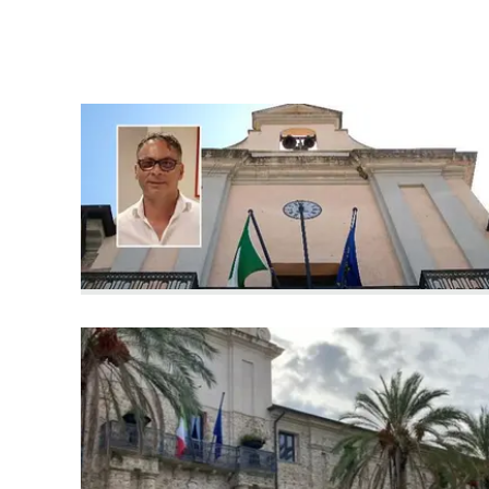
laconair.it
lacitymag.it
ilreggino.it
cosenzachannel.it
ilvibonese.it
catanzarochannel.it
lacapitalenews.it
App
Android