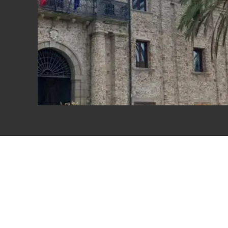
Eventi
Sport
Streaming
LaC TV
Lac Network
LaC OnAir
LaC
Network
lacplay.it
lactv.it