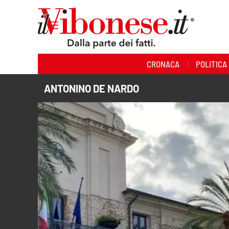
Sezioni
CRONACA
POLITICA
Cronaca
ANTONINO DE NARDO
Politica
Sanità
Ambiente
Società
Cultura
Economia e Lavoro