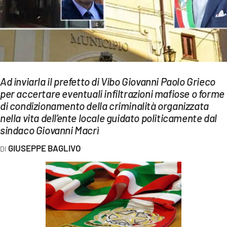
EVENTI
SPORT
Streaming
LAC TV
Ad inviarla il prefetto di Vibo Giovanni Paolo Grieco
per accertare eventuali infiltrazioni mafiose o forme
LAC NETWORK
di condizionamento della criminalità organizzata
nella vita dell’ente locale guidato politicamente dal
LAC ONAIR
sindaco Giovanni Macrì
GIUSEPPE BAGLIVO
LaC
Network
LACPLAY.IT
LACTV.IT
LACONAIR.IT