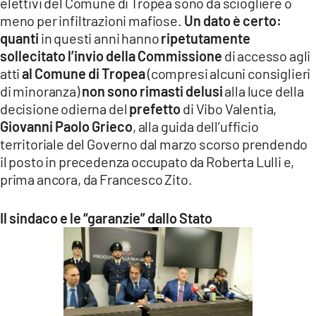
elettivi del Comune di Tropea sono da sciogliere o
meno per infiltrazioni mafiose.
Un dato è certo:
quanti
in questi anni hanno
ripetutamente
sollecitato l’invio della Commissione
di accesso agli
atti
al Comune di Tropea
(compresi alcuni consiglieri
di minoranza)
non sono rimasti delusi
alla luce della
decisione odierna del
prefetto
di Vibo Valentia,
Giovanni Paolo Grieco
, alla guida dell’ufficio
territoriale del Governo dal marzo scorso prendendo
il posto in precedenza occupato da Roberta Lulli e,
prima ancora, da Francesco Zito.
Il sindaco e le “garanzie” dallo Stato