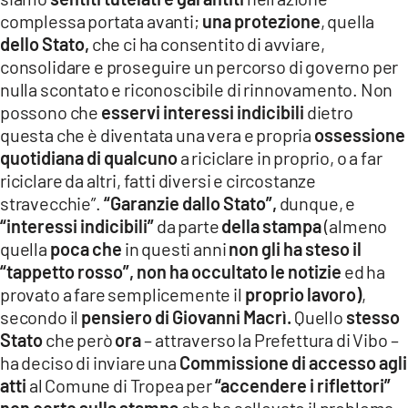
complessa portata avanti;
una protezione
, quella
dello Stato,
che ci ha consentito di avviare,
consolidare e proseguire un percorso di governo per
nulla scontato e riconoscibile di rinnovamento. Non
possono che
esservi interessi indicibili
dietro
questa che è diventata una vera e propria
ossessione
quotidiana di qualcuno
a riciclare in proprio, o a far
riciclare da altri, fatti diversi e circostanze
stravecchie”.
“Garanzie dallo Stato”,
dunque, e
“interessi indicibili”
da parte
della stampa
(almeno
quella
poca che
in questi anni
non gli ha steso il
“tappetto rosso”, non ha occultato le notizie
ed ha
provato a fare semplicemente il
proprio lavoro)
,
secondo il
pensiero di Giovanni Macrì.
Quello
stesso
Stato
che però
ora
– attraverso la Prefettura di Vibo –
ha deciso di inviare una
Commissione di accesso agli
atti
al Comune di Tropea per
“accendere i riflettori”
non certo sulla stampa
che ha sollevato il problema