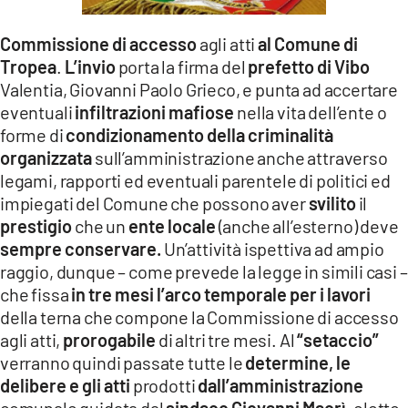
LACITYMAG.IT
Commissione di accesso
agli atti
al Comune di
ILREGGINO.IT
Tropea
.
L’invio
porta la firma del
prefetto di Vibo
Valentia, Giovanni Paolo Grieco, e punta ad accertare
COSENZACHANNEL.IT
eventuali
infiltrazioni mafiose
nella vita dell’ente o
forme di
condizionamento della criminalità
ILVIBONESE.IT
organizzata
sull’amministrazione anche attraverso
legami, rapporti ed eventuali parentele di politici ed
CATANZAROCHANNEL.IT
impiegati del Comune che possono aver
svilito
il
LACAPITALENEWS.IT
prestigio
che un
ente locale
(anche all’esterno) deve
sempre conservare.
Un’attività ispettiva ad ampio
raggio, dunque – come prevede la legge in simili casi –
App
che fissa
in tre mesi l’arco temporale per i lavori
ANDROID
della terna che compone la Commissione di accesso
agli atti,
prorogabile
di altri tre mesi. Al
“setaccio”
APPLE
verranno quindi passate tutte le
determine, le
delibere e gli atti
prodotti
dall’amministrazione