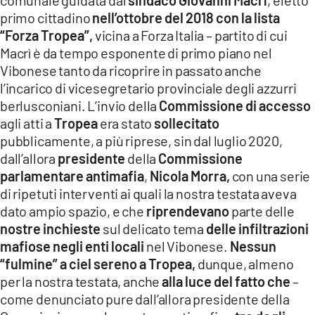
comunale guidata dal
sindaco Giovanni Macrì
, eletto
primo cittadino
nell’ottobre del 2018
con la lista
“Forza Tropea”,
vicina a Forza Italia – partito di cui
Macrì è da tempo esponente di primo piano nel
Vibonese tanto da ricoprire in passato anche
l’incarico di vicesegretario provinciale degli azzurri
berlusconiani. L’invio della
Commissione di accesso
agli atti a
Tropea
era stato
sollecitato
pubblicamente, a più riprese, sin dal luglio 2020,
dall’allora
presidente
della
Commissione
parlamentare antimafia
,
Nicola Morra,
con una serie
di ripetuti interventi ai quali la nostra testata aveva
dato ampio spazio, e che
riprendevano
parte delle
nostre inchieste
sul delicato tema
delle infiltrazioni
mafiose negli enti locali
nel Vibonese.
Nessun
“fulmine” a ciel sereno a Tropea,
dunque, almeno
per la nostra testata, anche
alla luce del fatto che
–
come denunciato pure dall’allora presidente della