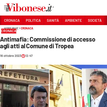
Vai
CRONACA
POLITICA
SANITÀ
AMBIENTE
SOCIETÀ
HOME PAGE
CRONACA
Sezioni
CRONACA
Antimafia: Commissione di accesso
CRONACA
agli atti al Comune di Tropea
POLITICA
16 ottobre 2023
12:47
SANITÀ
AMBIENTE
SOCIETÀ
CULTURA
ECONOMIA E LAVORO