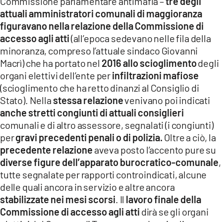
Commissione parlamentare antimafia –
tre degli
attuali amministratori comunali
di maggioranza
figuravano nella relazione della Commissione di
accesso agli atti
(all’epoca sedevano nelle fila della
minoranza, compreso l’attuale sindaco Giovanni
Macrì) che ha portato nel
2016 allo scioglimento
degli
organi elettivi dell’ente per
infiltrazioni mafiose
(scioglimento che ha retto dinanzi al Consiglio di
Stato). Nella
stessa relazione
venivano poi indicati
anche stretti congiunti di attuali consiglieri
comunali e di altro assessore, segnalati (i congiunti)
per
gravi precedenti penali o di polizia.
Oltre a ciò, la
precedente relazione
aveva posto l’accento pure su
diverse figure dell’apparato burocratico-comunale
,
tutte segnalate per rapporti controindicati, alcune
delle quali ancora in servizio e altre ancora
stabilizzate nei mesi scorsi
. Il
lavoro finale della
Commissione di accesso agli atti
dirà se gli organi