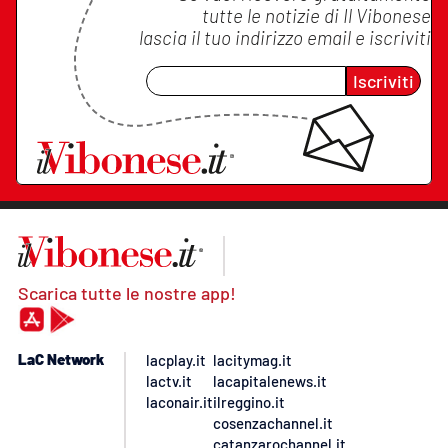
tutte le notizie di
Il Vibonese
lascia il tuo indirizzo email e iscriviti
Iscriviti
Scarica tutte le nostre app!
LaC Network
lacplay.it
lacitymag.it
lactv.it
lacapitalenews.it
laconair.it
ilreggino.it
cosenzachannel.it
catanzarochannel.it