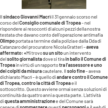
Il
sindaco Giovanni Macrì
il 31 gennaio scorso nel
corso del
Consiglio comunale di Tropea
– nel
rispondere ai resoconti di alcuni pezzi della nostra
testata che davano conto dell’operazione antimafia
Olimpo
portata a termine dalla polizia e dalla Dda di
Catanzaro del procuratore Nicola Gratteri –
aveva
affermato: «
Mi trovo
su un sito
un intervento
del
solito giornalista
dove si tira
in ballo il Comune
di
Tropea
in virtù di un rapporto
tra l’assessore e uno
dei colpiti da misura
cautelare. Il
solo fine
– aveva
dichiarato Macrì – è quello di
andare contro il Comune
di Tropea, contro la città di Tropea
e il
sottoscritto. Questo avviene ormai senza soluzioni di
continuità da quattro anni a questa parte. L’attività
di
questa amministrazione
e del Comune sarà
capace di
sommergere
questi
personaggi
e il web di