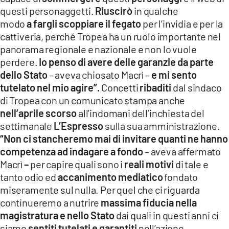
questi personaggetti.
Riuscirò
in qualche
modo
a
fargli scoppiare il fegato
per l’invidia e per la
cattiveria, perché Tropea ha un ruolo importante nel
panorama regionale e nazionale e non lo vuole
perdere.
Io penso di avere delle garanzie da parte
dello Stato
– aveva chiosato Macrì –
e mi sento
tutelato nel mio agire”.
Concetti
ribaditi
dal sindaco
di Tropea con un comunicato stampa anche
nell’aprile scorso
all’indomani dell’inchiesta del
settimanale
L’Espresso
sulla sua amministrazione.
“Non ci stancheremo mai di invitare quanti ne hanno
competenza ad indagare a fondo
– aveva affermato
Macrì
–
per capire quali sono i
reali motivi
di tale e
tanto odio ed
accanimento mediatico
fondato
miseramente sul nulla. Per quel che ci riguarda
continueremo a nutrire
massima fiducia nella
magistratura e nello Stato
dai quali in questi anni ci
siamo
sentiti tutelati e garantiti
nell’azione