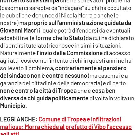
(casomai ci sarebbe da “indagare” su chi ha occultato
le pubbliche denunce di Nicola Morra e anche le
nostre) ma
proprio sull’amministrazione guidata da
Giovanni Macrì
il quale potrà difendersi da eventuali
addebiti nelle
forme che lo Stato
(da cui ha dichiarato
di sentirsi tutelato) riconosce in simili situazioni.
Naturalmente
l’invio della Commissione
di accesso
agli atti, così come l’intento di chi in questi anni ne ha
sollevato il problema,
contrariamente al pensiero
del sindaco non è contro nessuno
(ma casomai è a
garanzia dei cittadini e della democrazia) e di certo
non è contro la città di Tropea
che è
cosa ben
diversa da chi guida politicamente
di volta in volta un
Municipio.
LEGGI ANCHE:
Comune di Tropea e infiltrazioni
mafiose: Morra chiede al prefetto di Vibo l’accesso
agli atti