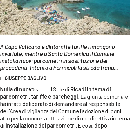
EVENTI
SPORT
Streaming
LAC TV
A Capo Vaticano e dintorni le tariffe rimangono
invariate, mentre a Santa Domenica il Comune
LAC NETWORK
installa nuovi parcometri in sostituzione dei
precedenti. Intanto a Formicoli la strada frana…
LAC ONAIR
GIUSEPPE BAGLIVO
LaC
Nulla di nuovo
sotto il Sole di
Ricadi in tema di
Network
parcometri, tariffe e parcheggi.
La giunta comunale
LACPLAY.IT
ha infatti deliberato di demandare al responsabile
dell’Area di vigilanza del Comune l’adozione di ogni
LACTV.IT
atto per la concreta attuazione di una direttiva in tema
di
installazione dei parcometri.
E così,
dopo
LACONAIR.IT