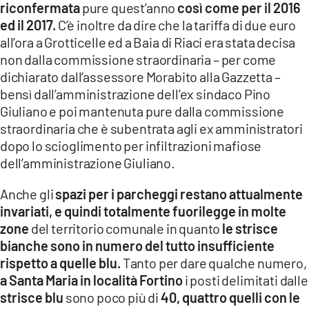
riconfermata
pure quest’anno
così come per il 2016
ed il 2017.
C’è inoltre da dire che la tariffa di due euro
all’ora a Grotticelle ed a Baia di Riaci era stata decisa
non dalla commissione straordinaria – per come
dichiarato dall’assessore Morabito alla Gazzetta –
bensì dall’amministrazione dell’ex sindaco Pino
Giuliano e poi mantenuta pure dalla commissione
straordinaria che è subentrata agli ex amministratori
dopo lo scioglimento per infiltrazioni mafiose
dell’amministrazione Giuliano.
Anche gli
spazi per i parcheggi restano attualmente
invariati, e quindi totalmente fuorilegge in molte
zone
del territorio comunale in quanto
le strisce
bianche sono in numero del tutto insufficiente
rispetto a quelle blu.
Tanto per dare qualche numero,
a Santa Maria in località Fortino
i posti delimitati dalle
strisce blu
sono poco più di
40, quattro quelli con le