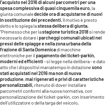
l’acquisto nel 2016 di alcuni parcometri per una
LACITYMAG.IT
spesa complessiva di quasi cinquemila euro,
la
giunta comunale
decide ora di acquistarne di nuovi
ILREGGINO.IT
in sostituzione dei precedenti.
Il motivo è presto
detto e lo spiega la
stessa delibera di giunta.
COSENZACHANNEL.IT
“Premesso che per la
stagione turistica 2018
si rende
ILVIBONESE.IT
necessario dotare i
parcheggi comunali ubicati nei
pressi delle spiagge e nella zona urbana della
CATANZAROCHANNEL.IT
frazione di Santa Domenica
di macchine
elettroniche per il
pagamento dei ticket-parkin,
LACAPITALENEWS.IT
moderni ed efficienti
– si legge nella delibera – e dato
atto che i dispositivi marcatempo in dotazione
sono
App
stati acquistati nel 2016 ma non di nuova
produzione
,
mai rigenerati e privi di caratteristiche
ANDROID
personalizzabili,
ritenuto di dover installare
APPLE
parcometri conformi alla nuova normativa, con
personalizzazione del ticket-parkin, con inserimento
dell’utilizzatore o della targa del veicolo,