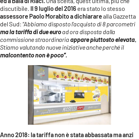
ed a Baia di Riaci.
Una scelta, quest’ultima, più che
discutibile.
Il 9 luglio del 2016
era stato lo stesso
assessore Paolo Morabito a dichiarare
alla Gazzetta
del Sud:
“Abbiamo disposto l’acquisto di 8 parcometri
ma la tariffa di due euro
ad ora disposta dalla
commissione straordinaria
appare piuttosto elevata.
Stiamo valutando nuove iniziative anche perché il
malcontento non è poco”
.
Anno 2018:
la tariffa non è stata abbassata ma anzi