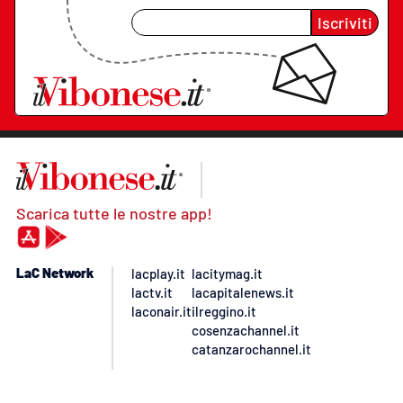
Iscriviti
Scarica tutte le nostre app!
LaC Network
lacplay.it
lacitymag.it
lactv.it
lacapitalenews.it
laconair.it
ilreggino.it
cosenzachannel.it
catanzarochannel.it