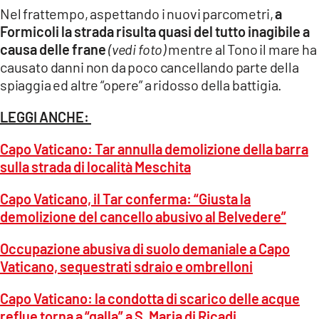
Nel frattempo, aspettando i nuovi parcometri,
a
Formicoli la strada risulta quasi del tutto inagibile a
causa delle frane
(vedi foto)
mentre al Tono il mare ha
causato danni non da poco cancellando parte della
spiaggia ed altre “opere” a ridosso della battigia.
LEGGI ANCHE:
Capo Vaticano: Tar annulla demolizione della barra
sulla strada di località Meschita
Capo Vaticano, il Tar conferma: “Giusta la
demolizione del cancello abusivo al Belvedere”
Occupazione abusiva di suolo demaniale a Capo
Vaticano, sequestrati sdraio e ombrelloni
Capo Vaticano: la condotta di scarico delle acque
reflue torna a “galla” a S. Maria di Ricadi