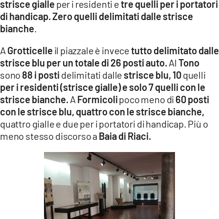
strisce gialle
per i residenti e
tre quelli per i portatori
di handicap. Zero quelli delimitati dalle strisce
bianche
.
A
Grotticelle
il piazzale è invece
tutto delimitato dalle
strisce blu per un totale di 26 posti auto.
Al
Tono
sono
88 i posti
delimitati dalle
strisce blu,
10
quelli
per i residenti (strisce gialle) e solo 7 quelli con le
strisce bianche.
A
Formicoli
poco meno di
60 posti
con le strisce blu, quattro con le strisce bianche,
quattro gialle e due per i portatori di handicap. Più o
meno stesso discorso a
Baia di Riaci.