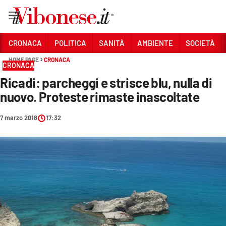
Vai
CRONACA
POLITICA
SANITÀ
AMBIENTE
SOCIETÀ
HOME PAGE
CRONACA
Sezioni
CRONACA
Ricadi: parcheggi e strisce blu, nulla di
CRONACA
nuovo. Proteste rimaste inascoltate
POLITICA
7 marzo 2018
17:32
SANITÀ
AMBIENTE
SOCIETÀ
CULTURA
ECONOMIA E LAVORO