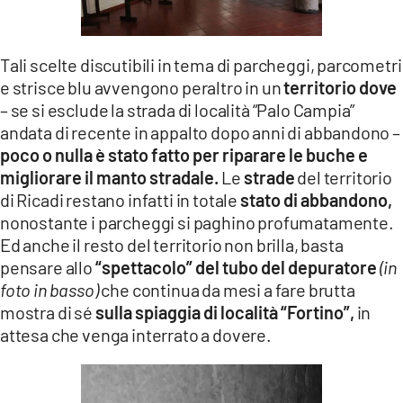
Tali scelte discutibili in tema di parcheggi, parcometri
e strisce blu avvengono peraltro in un
territorio dove
– se si esclude la strada di località “Palo Campia”
andata di recente in appalto dopo anni di abbandono –
poco o nulla è stato fatto per riparare le buche e
migliorare il manto stradale.
Le
strade
del territorio
di Ricadi restano infatti in totale
stato di abbandono,
nonostante i parcheggi si paghino profumatamente.
Ed anche il resto del territorio non brilla, basta
pensare allo
“spettacolo” del tubo del depuratore
(in
foto in basso)
che continua da mesi a fare brutta
mostra di sé
sulla spiaggia di località “Fortino”,
in
attesa che venga interrato a dovere.