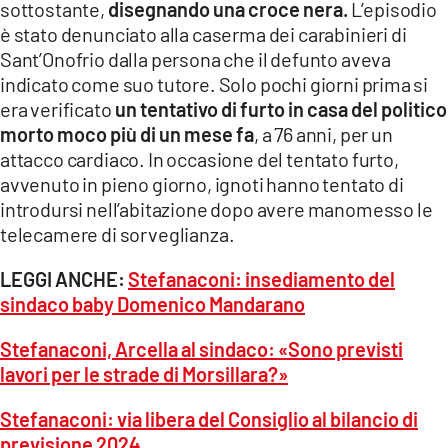
sottostante,
disegnando una croce nera.
L’episodio
LACITYMAG.IT
è stato denunciato alla caserma dei carabinieri di
Sant’Onofrio dalla persona che il defunto aveva
ILREGGINO.IT
indicato come suo tutore. Solo pochi giorni prima si
era verificato
un tentativo di furto in casa del politico
COSENZACHANNEL.IT
morto moco più di un mese fa
, a 76 anni, per un
ILVIBONESE.IT
attacco cardiaco. In occasione del tentato furto,
avvenuto in pieno giorno, ignoti hanno tentato di
CATANZAROCHANNEL.IT
introdursi nell’abitazione dopo avere manomesso le
telecamere di sorveglianza.
LACAPITALENEWS.IT
LEGGI ANCHE:
Stefanaconi: insediamento del
App
sindaco baby Domenico Mandarano
ANDROID
Stefanaconi, Arcella al sindaco: «Sono previsti
lavori per le strade di Morsillara?»
APPLE
Stefanaconi: via libera del Consiglio al bilancio di
previsione 2024