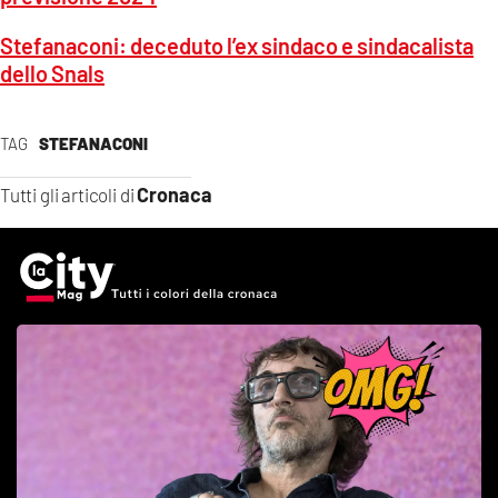
Stefanaconi: deceduto l’ex sindaco e sindacalista
dello Snals
TAG
STEFANACONI
Cronaca
Tutti gli articoli di