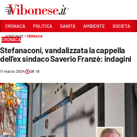
Vai
CRONACA
POLITICA
SANITÀ
AMBIENTE
SOCIETÀ
HOME PAGE
CRONACA
Sezioni
CRONACA
Stefanaconi, vandalizzata la cappella
CRONACA
dell'ex sindaco Saverio Franzè: indagini
POLITICA
11 marzo 2024
08:19
SANITÀ
AMBIENTE
SOCIETÀ
CULTURA
ECONOMIA E LAVORO