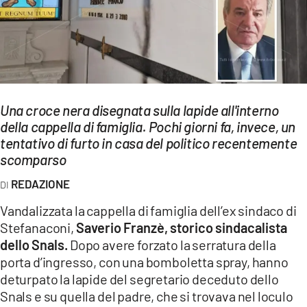
EVENTI
SPORT
Streaming
LAC TV
Una croce nera disegnata sulla lapide all'interno
della cappella di famiglia. Pochi giorni fa, invece, un
LAC NETWORK
tentativo di furto in casa del politico recentemente
scomparso
LAC ONAIR
REDAZIONE
LaC
Vandalizzata la cappella di famiglia dell’ex sindaco di
Network
Stefanaconi,
Saverio Franzè, storico sindacalista
LACPLAY.IT
dello Snals.
Dopo avere forzato la serratura della
porta d’ingresso, con una bomboletta spray, hanno
LACTV.IT
deturpato la lapide del segretario deceduto dello
Snals e su quella del padre, che si trovava nel loculo
LACONAIR.IT