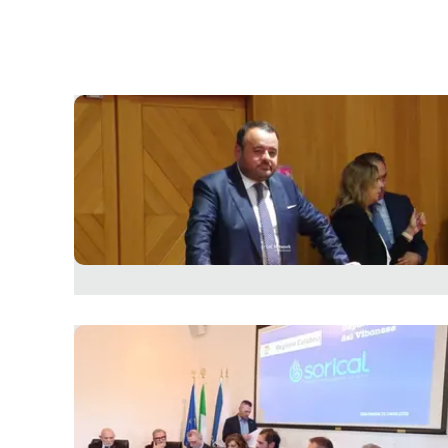
laconair.it
lacitymag.it
ilreggino.it
cosenzachannel.it
ilvibonese.it
catanzarochannel.it
lacapitalenews.it
App
Android