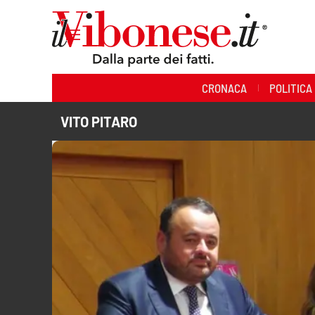
Sezioni
CRONACA
POLITICA
Cronaca
VITO PITARO
Politica
Sanità
Ambiente
Società
Cultura
Economia e Lavoro