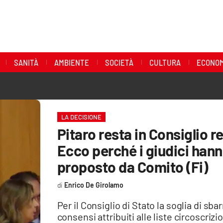
SANITÀ
AMBIENTE
SOCIETÀ
CULTURA
ECONOM
LA DECISIONE
Pitaro resta in Consiglio 
Ecco perché i giudici hann
proposto da Comito (Fi)
Enrico De Girolamo
Per il Consiglio di Stato la soglia di s
consensi attribuiti alle liste circoscriz