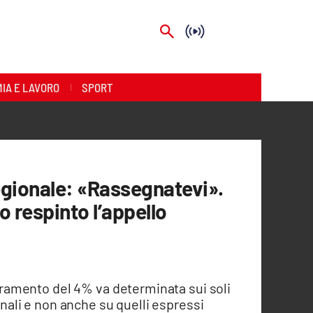
IA E LAVORO
SPORT
regionale: «Rassegnatevi».
o respinto l’appello
barramento del 4% va determinata sui soli
ionali e non anche su quelli espressi