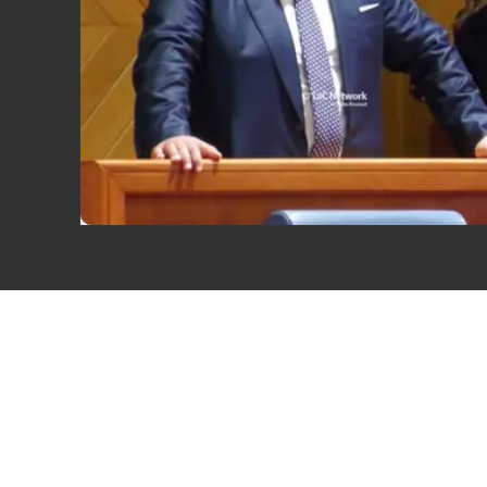
Eventi
Sport
Streaming
LaC TV
Lac Network
LaC OnAir
LaC
Network
lacplay.it
lactv.it