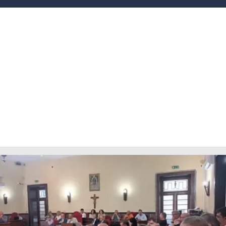
LACITYMAG.IT
ILREGGINO.IT
COSENZACHANNEL.IT
ILVIBONESE.IT
CATANZAROCHANNEL.IT
LACAPITALENEWS.IT
App
ANDROID
APPLE