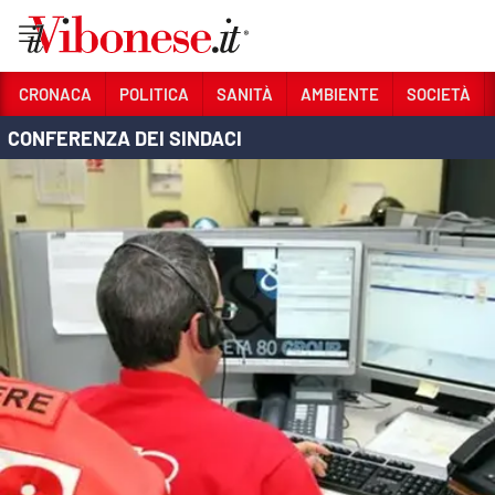
Vai
CRONACA
POLITICA
SANITÀ
AMBIENTE
SOCIETÀ
CONFERENZA DEI SINDACI
Sezioni
CRONACA
POLITICA
SANITÀ
AMBIENTE
SOCIETÀ
CULTURA
ECONOMIA E LAVORO