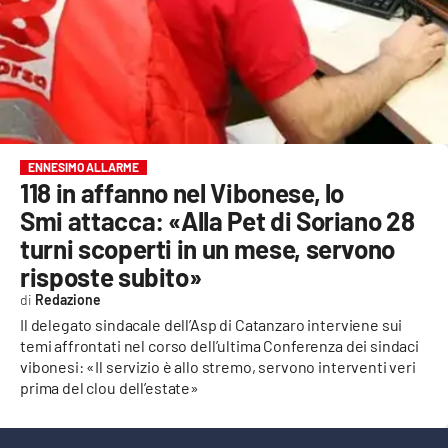
EVENTI
SPORT
Streaming
LAC TV
ENNESIMO ALLARME
118 in affanno nel Vibonese, lo
LAC NETWORK
Smi attacca: «Alla Pet di Soriano 28
LAC ONAIR
turni scoperti in un mese, servono
risposte subito»
LaC
Redazione
Network
Il delegato sindacale dell’Asp di Catanzaro interviene sui
LACPLAY.IT
temi affrontati nel corso dell’ultima Conferenza dei sindaci
vibonesi: «Il servizio è allo stremo, servono interventi veri
LACTV.IT
prima del clou dell’estate»
LACONAIR.IT