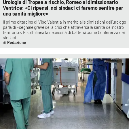
Urologia di Tropea a rischio, Romeo al dimissionario
Ventrice: «Ci ripensi, noi sindaci ci faremo sentire per
una sanità migliore»
Il primo cittadino di Vibo Valentia in merito alle dimissioni dell’urologo
parla di «segnale grave della crisi che attraversa la sanità del nostro
territorio». E sottolinea la necessità di battersi come Conferenza dei
sindaci
Redazione