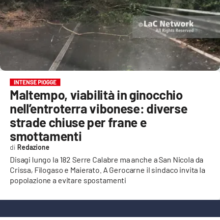
EVENTI
SPORT
Streaming
LAC TV
INTENSE PIOGGE
Maltempo, viabilità in ginocchio
LAC NETWORK
nell’entroterra vibonese: diverse
LAC ONAIR
strade chiuse per frane e
smottamenti
LaC
Redazione
Network
Disagi lungo la 182 Serre Calabre ma anche a San Nicola da
LACPLAY.IT
Crissa, Filogaso e Maierato. A Gerocarne il sindaco invita la
popolazione a evitare spostamenti
LACTV.IT
LACONAIR.IT