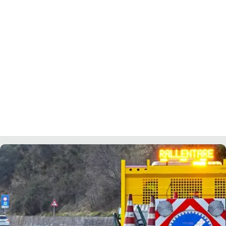
LACITYMAG.IT
ILREGGINO.IT
COSENZACHANNEL.IT
ILVIBONESE.IT
CATANZAROCHANNEL.IT
LACAPITALENEWS.IT
App
ANDROID
APPLE