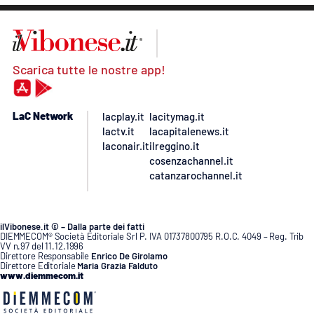
Scarica tutte le nostre app!
LaC Network
lacplay.it
lacitymag.it
lactv.it
lacapitalenews.it
laconair.it
ilreggino.it
cosenzachannel.it
catanzarochannel.it
ilVibonese.it © – Dalla parte dei fatti
DIEMMECOM® Società Editoriale Srl P. IVA 01737800795 R.O.C. 4049 – Reg. Trib
VV n.97 del 11.12.1996
Direttore Responsabile
Enrico De Girolamo
Direttore Editoriale
Maria Grazia Falduto
www.diemmecom.it