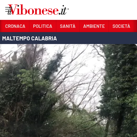
Vai
CRONACA
POLITICA
SANITÀ
AMBIENTE
SOCIETÀ
MALTEMPO CALABRIA
Sezioni
CRONACA
POLITICA
SANITÀ
AMBIENTE
SOCIETÀ
CULTURA
ECONOMIA E LAVORO