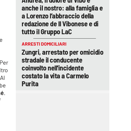
anche il nostro: alla famiglia e
a Lorenzo l’abbraccio della
redazione de Il Vibonese e di
tutto il Gruppo LaC
le
ARRESTI DOMICILIARI
a
Zungri, arrestato per omicidio
stradale il conducente
 Per
coinvolto nell'incidente
ltro
costato la vita a Carmelo
Al
Purita
bbe
hé
.