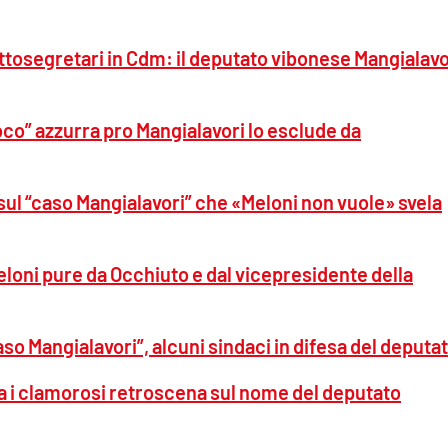
ottosegretari in Cdm: il deputato vibonese Mangialavo
fuoco” azzurra pro Mangialavori lo esclude da
 sul “caso Mangialavori” che «Meloni non vuole» svela
eloni pure da Occhiuto e dal vicepresidente della
so Mangialavori”, alcuni sindaci in difesa del deputa
a i clamorosi retroscena sul nome del deputato