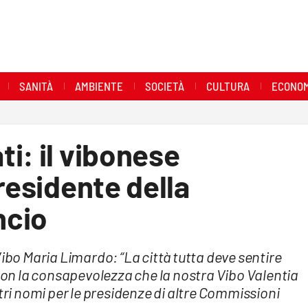
SANITÀ
AMBIENTE
SOCIETÀ
CULTURA
ECONOM
i: il vibonese
residente della
ncio
Vibo Maria Limardo: “La città tutta deve sentire
n la consapevolezza che la nostra Vibo Valentia
ltri nomi per le presidenze di altre Commissioni