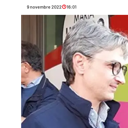
Eventi
9 novembre 2022
16:01
Sport
Streaming
LaC TV
Lac Network
LaC OnAir
LaC
Network
lacplay.it
lactv.it