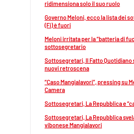
ridimensiona solo il suo ruolo
Governo Meloni, ecco la lista dei s
(Fi) è fuori
Meloni irritata per la “batteria di 
sottosegretario
Sottosegretari, Il Fatto Quotidiano
nuovi retroscena
“Caso Mangialavori”, pressing su M
Camera
Sottosegretari, La Repubblica e “ca
Sottosegretari, La Repubblica svel
vibonese Mangialavori