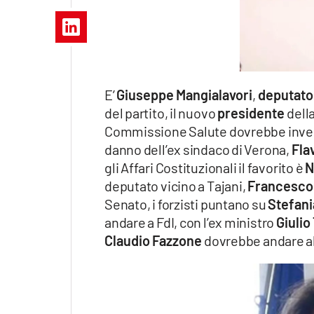
Apple
Vai
E’
Giuseppe Mangialavori
,
deputato
del partito, il nuovo
presidente
dell
Commissione Salute dovrebbe invec
danno dell’ex sindaco di Verona,
Fla
gli Affari Costituzionali il favorito è
N
deputato vicino a Tajani,
Francesco 
Senato, i forzisti puntano su
Stefani
andare a FdI, con l’ex ministro
Giulio
Claudio Fazzone
dovrebbe andare a