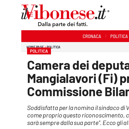
Sezioni
CRONACA
POLITICA
Cronaca
HOME PAGE
POLITICA
POLITICA
Politica
Camera dei deputat
Sanità
Mangialavori (Fi) p
Ambiente
Commissione Bila
Società
Soddisfatta per la nomina il sindaco di 
Cultura
come proprio questo riconoscimento, co
Economia e Lavoro
sarà sempre dalla sua parte”. Ecco gli a