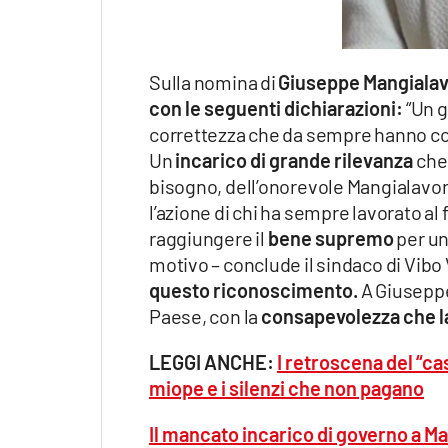
Sulla nomina di
Giuseppe Mangialav
con le seguenti dichiarazioni:
“Un g
correttezza che da sempre hanno cont
Un
incarico di grande rilevanza
che 
bisogno, dell’onorevole Mangialavor
l’azione di chi ha sempre lavorato al
raggiungere il
bene supremo
per un
motivo – conclude il sindaco di Vibo
questo riconoscimento.
A Giuseppe 
Paese, con la
consapevolezza che la
LEGGI ANCHE:
I retroscena del “ca
miope e i silenzi che non pagano
Il mancato incarico di governo a Ma