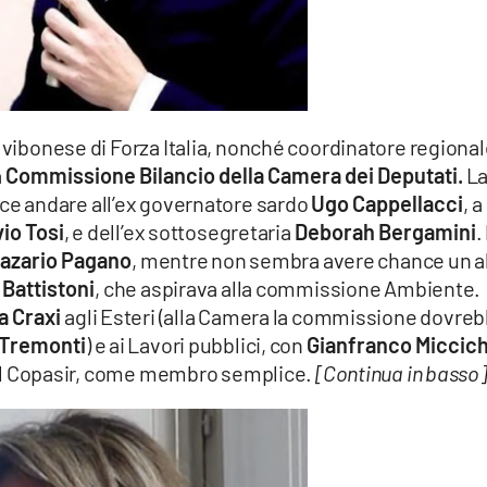
vibonese di Forza Italia, nonché coordinatore regiona
a
Commissione Bilancio della Camera dei Deputati.
L
e andare all’ex governatore sardo
Ugo Cappellacci
, a
vio Tosi
, e dell’ex sottosegretaria
Deborah Bergamini
.
azario Pagano
, mentre non sembra avere chance un a
Battistoni
, che aspirava alla commissione Ambiente. 
a Craxi
agli Esteri (alla Camera la commissione dovre
 Tremonti
) e ai Lavori pubblici, con
Gianfranco Miccic
l Copasir, come membro semplice.
[Continua in basso]