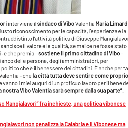
ori
interviene il
sindaco di Vibo
Valentia
Maria Limard
iusto riconoscimento per le capacità, l’esperienza e la
raddistinto l’attività politica di Giuseppe Mangialavor
sancisce il valore e le qualità, se mai ce ne fosse stato
i, e che premia –
sostiene il primo cittadino di Vibo
–
 fianco delle persone, degli amministratori, per
 politico che è il benessere dei cittadini. È anche per ta
 Valentia – che
la città tutta deve sentire come propri
vanno i miei auguri di un proficuo lavoro per il bene d
 nostra Vibo Valentia sarà sempre dalla sua parte”.
so Mangialavori” fra inchieste, una politica vibonese
ngialavori non penalizza la Calabria e il Vibonese ma