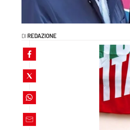
laconair.it
lacitymag.it
REDAZIONE
ilreggino.it
cosenzachannel.it
ilvibonese.it
catanzarochannel.it
lacapitalenews.it
App
Android