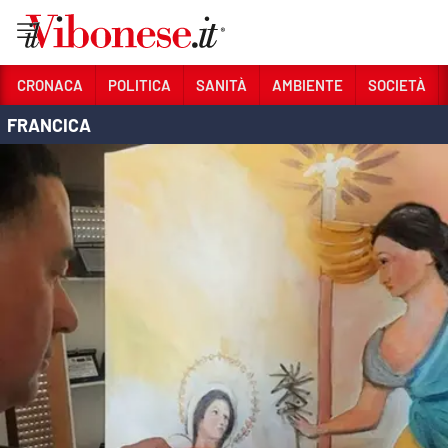
Vai
CRONACA
POLITICA
SANITÀ
AMBIENTE
SOCIETÀ
FRANCICA
Sezioni
CRONACA
POLITICA
SANITÀ
AMBIENTE
SOCIETÀ
CULTURA
ECONOMIA E LAVORO