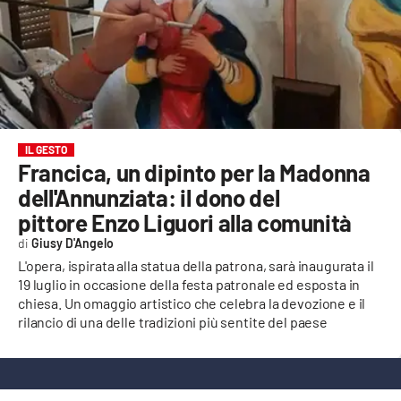
EVENTI
SPORT
Streaming
LAC TV
IL GESTO
Francica, un dipinto per la Madonna
LAC NETWORK
dell'Annunziata: il dono del
LAC ONAIR
pittore Enzo Liguori alla comunità
Giusy D'Angelo
LaC
L'opera, ispirata alla statua della patrona, sarà inaugurata il
Network
19 luglio in occasione della festa patronale ed esposta in
chiesa. Un omaggio artistico che celebra la devozione e il
LACPLAY.IT
rilancio di una delle tradizioni più sentite del paese
LACTV.IT
LACONAIR.IT