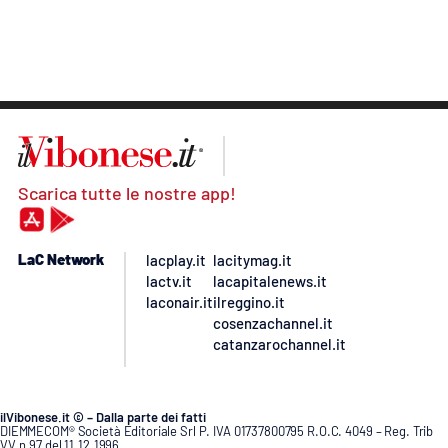
Scarica tutte le nostre app!
LaC Network
lacplay.it
lacitymag.it
lactv.it
lacapitalenews.it
laconair.it
ilreggino.it
cosenzachannel.it
catanzarochannel.it
ilVibonese.it © – Dalla parte dei fatti
DIEMMECOM® Società Editoriale Srl P. IVA 01737800795 R.O.C. 4049 – Reg. Trib
VV n.97 del 11.12.1996