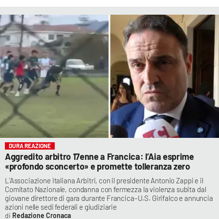
DURA REAZIONE
Aggredito arbitro 17enne a Francica: l’Aia esprime
«profondo sconcerto» e promette tolleranza zero
L’Associazione Italiana Arbitri, con il presidente Antonio Zappi e il
Comitato Nazionale, condanna con fermezza la violenza subita dal
giovane direttore di gara durante Francica–U.S. Girifalco e annuncia
azioni nelle sedi federali e giudiziarie
Redazione Cronaca