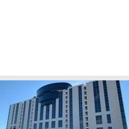
LACITYMAG.IT
ILREGGINO.IT
COSENZACHANNEL.IT
ILVIBONESE.IT
CATANZAROCHANNEL.IT
LACAPITALENEWS.IT
App
ANDROID
APPLE