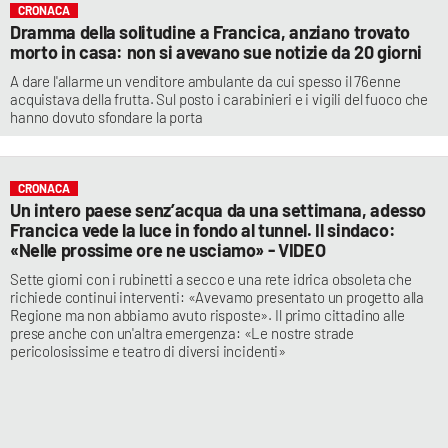
CRONACA
Dramma della solitudine a Francica, anziano trovato
morto in casa: non si avevano sue notizie da 20 giorni
A dare l'allarme un venditore ambulante da cui spesso il 76enne
acquistava della frutta. Sul posto i carabinieri e i vigili del fuoco che
hanno dovuto sfondare la porta
CRONACA
Un intero paese senz’acqua da una settimana, adesso
Francica vede la luce in fondo al tunnel. Il sindaco:
«Nelle prossime ore ne usciamo» - VIDEO
Sette giorni con i rubinetti a secco e una rete idrica obsoleta che
richiede continui interventi: «Avevamo presentato un progetto alla
Regione ma non abbiamo avuto risposte». Il primo cittadino alle
prese anche con un'altra emergenza: «Le nostre strade
pericolosissime e teatro di diversi incidenti»