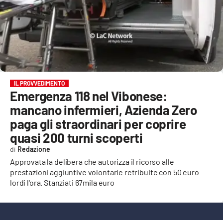
EVENTI
SPORT
Streaming
LAC TV
IL PROVVEDIMENTO
Emergenza 118 nel Vibonese:
LAC NETWORK
mancano infermieri, Azienda Zero
LAC ONAIR
paga gli straordinari per coprire
quasi 200 turni scoperti
LaC
Redazione
Network
Approvata la delibera che autorizza il ricorso alle
LACPLAY.IT
prestazioni aggiuntive volontarie retribuite con 50 euro
lordi l'ora. Stanziati 67mila euro
LACTV.IT
LACONAIR.IT