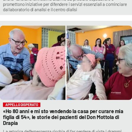
promettono iniziative per difendere i servizi essenziali a cominciare
dal laboratorio di analisi e il centro dialisi
APPELLO DISPERATO
«Ho 80 anni e mi sto vendendo la casa per curare mia
figlia di 54», le storie dei pazienti del Don Mottola di
Drapia
La retorica dell’emergenza rischia di far perdere di vista i drammi