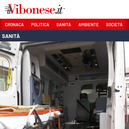
Vai
CRONACA
POLITICA
SANITÀ
AMBIENTE
SOCIETÀ
SANITÀ
Sezioni
CRONACA
POLITICA
SANITÀ
AMBIENTE
SOCIETÀ
CULTURA
ECONOMIA E LAVORO