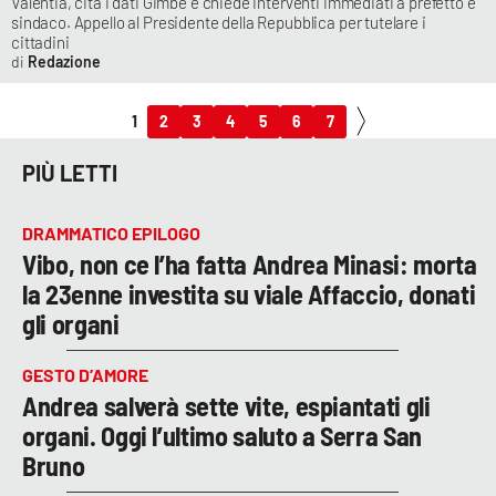
Valentia, cita i dati Gimbe e chiede interventi immediati a prefetto e
sindaco. Appello al Presidente della Repubblica per tutelare i
cittadini
Redazione
1
2
3
4
5
6
7
PIÙ LETTI
DRAMMATICO EPILOGO
Vibo, non ce l’ha fatta Andrea Minasi: morta
la 23enne investita su viale Affaccio, donati
gli organi
GESTO D’AMORE
Andrea salverà sette vite, espiantati gli
organi. Oggi l’ultimo saluto a Serra San
Bruno