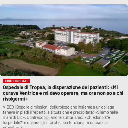
DIRITTI NEGATI
Ospedale di Tropea, la disperazione dei pazienti: «Mi
curava Ventrice e mi devo operare, ma ora non so a chi
rivolgermi»
VIDEO | Dopo le dimissioni dell’urologo che insieme a un collega
teneva in piedi il reparto la situazione è precipitata: «Siamo nelle
mani di Dio». Contraccolpi anche sul turismo: «Chiedono “c’è
l’ospedale?” e quando gli dici che non funziona rinunciano a
prenotare»