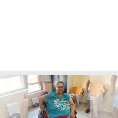
LACITYMAG.IT
ILREGGINO.IT
COSENZACHANNEL.IT
ILVIBONESE.IT
CATANZAROCHANNEL.IT
LACAPITALENEWS.IT
App
ANDROID
APPLE