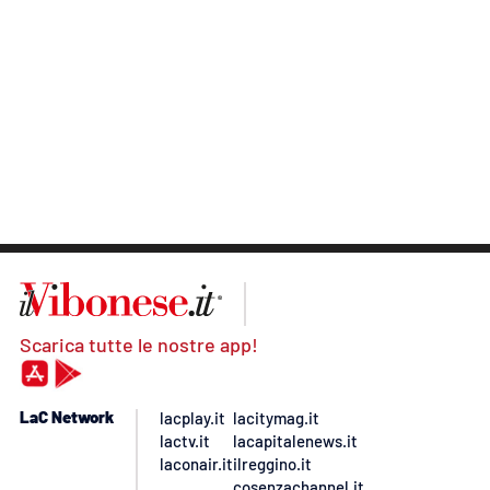
Scarica tutte le nostre app!
LaC Network
lacplay.it
lacitymag.it
lactv.it
lacapitalenews.it
laconair.it
ilreggino.it
cosenzachannel.it