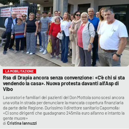
LA MOBILITAZIONE
Rsa di Drapia ancora senza convenzione: «C’è chi si sta
vendendo la casa». Nuova protesta davanti all’Asp di
Vibo
Lavoratori e familiari dei pazienti del Don Mottola sono scesi ancora
una volta in strada per denunciare la mancata copertura finanziaria
da parte delle Regione. Durissimo il direttore sanitario Capomolla:
«Ci sono dirigenti che guadagnano 245mila euro all’anno e intanto la
gente muore»
Cristina Iannuzzi