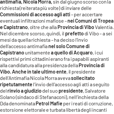
antimafia, Nicola Morra,
sin dal giugno scorso con la
richiesta (reiterata più volte) di inviare delle
Commissioni di accesso agli atti
– per accertare
eventuali infiltrazioni mafiose –
nei Comuni di Tropea
e Capistrano
, oltre che alla
Provincia di Vibo
Valentia.
Nel dicembre scorso, quindi, il
prefetto
di Vibo – a sei
mesi da quella richiesta – ha deciso l’invio
dell’accesso antimafia
nel solo Comune di
Capistrano
unitamente
a quello di Acquaro
, i cui
rispettivi primi cittadini erano fra i papabili aspiranti
alla candidatura alla presidenza della
Provincia di
Vibo. Anche in tale ultimo ente
, il presidente
dell’Antimafia Nicola Morra aveva
sollecitato
ripetutamente
l’invio dell’accesso agli atti a seguito
del
rinvio a giudizio
del suo
presidente
, Salvatore
Solano (sindaco di Stefanaconi), nell’inchiesta della
Dda denominata
Petrol Mafie
per i reati di corruzione,
estorsione elettorale e turbata libertà degli incanti