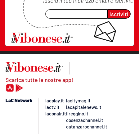
lascia il tuo indirizzo email e iscriviti
Iscriviti
Scarica tutte le nostre app!
LaC Network
lacplay.it
lacitymag.it
lactv.it
lacapitalenews.it
laconair.it
ilreggino.it
cosenzachannel.it
catanzarochannel.it