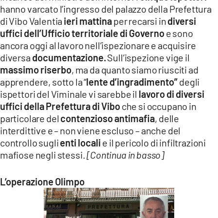
hanno varcato l’ingresso del palazzo della Prefettura
di Vibo Valentia
ieri mattina
per recarsi in
diversi
uffici dell’Ufficio territoriale di Governo
e sono
ancora oggi al lavoro nell’ispezionare e acquisire
diversa
documentazione.
Sull’ispezione vige il
massimo riserbo
, ma da quanto siamo riusciti ad
apprendere, sotto la “
lente d’ingradimento”
degli
ispettori del Viminale vi sarebbe il
lavoro di diversi
uffici della Prefettura di Vibo
che si occupano in
particolare del
contenzioso antimafia
, delle
interdittive e – non viene escluso – anche del
controllo sugli
enti locali
e il pericolo di infiltrazioni
mafiose negli stessi.
[Continua in basso]
L’operazione Olimpo