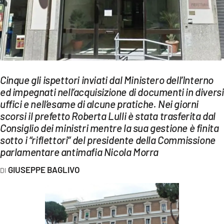
EVENTI
SPORT
Streaming
LAC TV
Cinque gli ispettori inviati dal Ministero dell’Interno
ed impegnati nell’acquisizione di documenti in diversi
LAC NETWORK
uffici e nell’esame di alcune pratiche. Nei giorni
scorsi il prefetto Roberta Lulli è stata trasferita dal
LAC ONAIR
Consiglio dei ministri mentre la sua gestione è finita
sotto i “riflettori” del presidente della Commissione
LaC
parlamentare antimafia Nicola Morra
Network
GIUSEPPE BAGLIVO
LACPLAY.IT
LACTV.IT
LACONAIR.IT