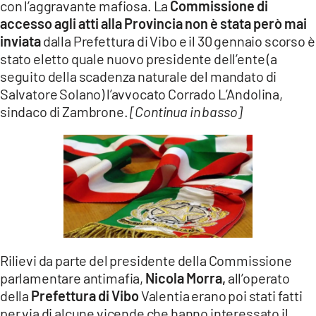
con l’aggravante mafiosa. La
Commissione di
accesso agli atti alla Provincia non è stata però mai
inviata
dalla Prefettura di Vibo e il 30 gennaio scorso è
stato eletto quale nuovo presidente dell’ente (a
seguito della scadenza naturale del mandato di
Salvatore Solano) l’avvocato Corrado L’Andolina,
sindaco di Zambrone.
[Continua in basso]
Rilievi da parte del presidente della Commissione
parlamentare antimafia,
Nicola Morra,
all’operato
della
Prefettura di Vibo
Valentia erano poi stati fatti
per via di alcune vicende che hanno interessato il