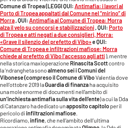
Comune di Tropea
(LEGGI QUI:
Antimafia: i lavori al
Porto di Tropea appaltati dal Comune nel “mirino” di
Morra
, QUI:
Antimafia al Comune di Tropea: Morra
alza il velo su concorsi e stabilizzazioni
, QUI:
Porto
di Tropea e atti negati a due consiglieri, Morra:
«Grave il silenzio del prefetto di Vibo»
e QUI:
Comune di Tropea e infiltrazioni mafiose: Morra
chiede al prefetto di Vibo l’accesso agli atti
), mentre
nella storica maxioperazione
Rinascita Scott
contro
la ‘ndrangheta sono
almeno sei i Comuni del
Vibonese
(compreso il Comune di Vibo
Valentia dove
nell’ottobre 2019 la
Guardia di finanza
ha acquisito
una mole enorme di documenti nell’ambito di
un’inchiesta antimafia sulla vita dell’ente
) a cui la Dda
di Catanzaro ha dedicato un
apposito capitolo
per il
pericolo di
infiltrazioni mafiose
.
Ricordiamo,
infine
, che nell’ambito dell’ultima
operazione antimafia denominata
Olimpo
, la Dda di