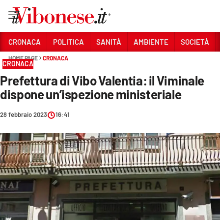
Vai
CRONACA
POLITICA
SANITÀ
AMBIENTE
SOCIETÀ
HOME PAGE
CRONACA
Sezioni
CRONACA
Prefettura di Vibo Valentia: il Viminale
CRONACA
dispone un’ispezione ministeriale
POLITICA
28 febbraio 2023
16:41
SANITÀ
AMBIENTE
SOCIETÀ
CULTURA
ECONOMIA E LAVORO