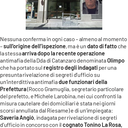
Nessuna conferma in ogni caso – almeno al momento
–
sull’origine dell’ispezione
, ma è un
dato di fatto
che
la stessa
arriva dopo la recente operazione
antimafia della Dda di Catanzaro denominata
Olimpo
che ha portato sul
registro degli indagati
per una
presunta rivelazione di segreti d’ufficio su
un’interdittiva antimafia
due funzionari della
Prefettura
(Rocco Gramuglia, segretario particolare
del prefetto, e Michele Larobina, nei cui confronti la
misura cautelare dei domiciliari è stata nei giorni
scorsi annullata dal Riesame) e di un’impiegata:
Saveria Angiò
, indagata per rivelazione di segreti
d’ufficio in concorso con il
cognato Tonino La Rosa,