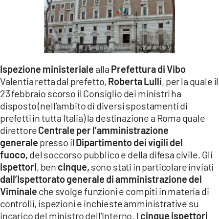
LACITYMAG.IT
ILREGGINO.IT
COSENZACHANNEL.IT
Ispezione ministeriale
alla
Prefettura di Vibo
ILVIBONESE.IT
Valentia retta dal prefetto,
Roberta Lulli
, per la quale il
23 febbraio scorso il Consiglio dei ministri ha
CATANZAROCHANNEL.IT
disposto (nell’ambito di diversi spostamenti di
prefetti in tutta Italia) la destinazione a Roma quale
LACAPITALENEWS.IT
direttore
Centrale per l’amministrazione
generale
presso il
Dipartimento dei vigili del
App
fuoco,
del soccorso pubblico e della difesa civile. Gli
ANDROID
ispettori
, ben
cinque,
sono stati in particolare inviati
dall’Ispettorato generale di amministrazione del
APPLE
Viminale
che svolge funzioni e compiti in materia di
controlli, ispezioni e inchieste amministrative su
incarico del ministro dell’Interno. I
cinque ispettori