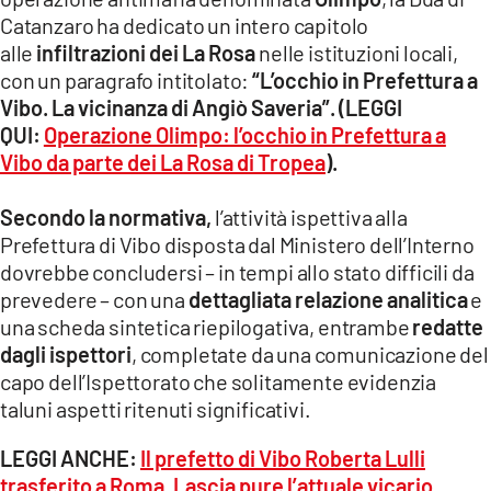
Catanzaro ha dedicato un intero capitolo
alle
infiltrazioni dei La Rosa
nelle istituzioni locali,
con un paragrafo intitolato:
“L’occhio in Prefettura a
Vibo. La vicinanza di Angiò Saveria”.
(LEGGI
QUI:
Operazione Olimpo: l’occhio in Prefettura a
Vibo da parte dei La Rosa di Tropea
).
Secondo la normativa,
l’attività ispettiva alla
Prefettura di Vibo disposta dal Ministero dell’Interno
dovrebbe concludersi – in tempi allo stato difficili da
prevedere – con una
dettagliata relazione analitica
e
una scheda sintetica riepilogativa, entrambe
redatte
dagli ispettori
, completate da una comunicazione del
capo dell’Ispettorato che solitamente evidenzia
taluni aspetti ritenuti significativi.
LEGGI ANCHE:
Il prefetto di Vibo Roberta Lulli
trasferito a Roma. Lascia pure l’attuale vicario