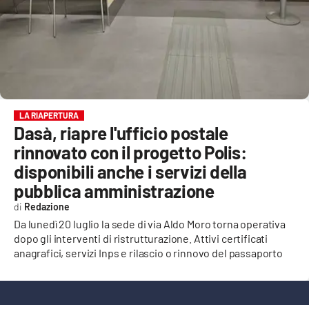
EVENTI
SPORT
Streaming
LAC TV
LA RIAPERTURA
Dasà, riapre l'ufficio postale
LAC NETWORK
rinnovato con il progetto Polis:
LAC ONAIR
disponibili anche i servizi della
pubblica amministrazione
LaC
Redazione
Network
Da lunedì 20 luglio la sede di via Aldo Moro torna operativa
LACPLAY.IT
dopo gli interventi di ristrutturazione. Attivi certificati
anagrafici, servizi Inps e rilascio o rinnovo del passaporto
LACTV.IT
LACONAIR.IT