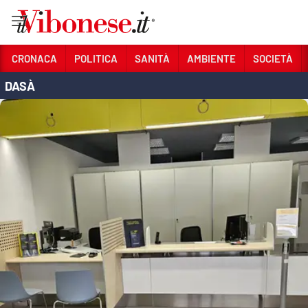
Vai
CRONACA
POLITICA
SANITÀ
AMBIENTE
SOCIETÀ
DASÀ
Sezioni
CRONACA
POLITICA
SANITÀ
AMBIENTE
SOCIETÀ
CULTURA
ECONOMIA E LAVORO