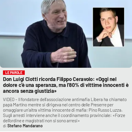
LE PAROLE
Don Luigi Ciotti ricorda Filippo Ceravolo: «Oggi nel
dolore c’è una speranza, ma l’80% di vittime innocenti è
ancora senza giustizia»
VIDEO – Il fondatore dell’associazione antimafia Libera ha chiamato
papà Martino mentre si dirigeva nel centro delle Preserre per
omaggiare un’altra vittima innocente di mafia: Pino Russo Luzza.
Sugli arresti interviene anche il coordinamento provinciale: «Forze
dell’ordine e magistrati non si sono arresi»
Stefano Mandarano