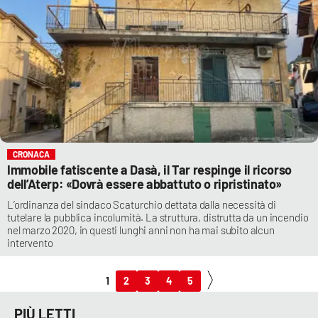
CRONACA
Immobile fatiscente a Dasà, il Tar respinge il ricorso
dell’Aterp: «Dovrà essere abbattuto o ripristinato»
L’ordinanza del sindaco Scaturchio dettata dalla necessità di
tutelare la pubblica incolumità. La struttura, distrutta da un incendio
nel marzo 2020, in questi lunghi anni non ha mai subito alcun
intervento
1
2
3
4
5
PIÙ LETTI