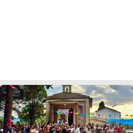
LACITYMAG.IT
ILREGGINO.IT
COSENZACHANNEL.IT
ILVIBONESE.IT
CATANZAROCHANNEL.IT
LACAPITALENEWS.IT
App
ANDROID
APPLE