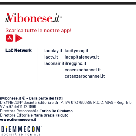
Scarica tutte le nostre app!
LaC Network
lacplay.it
lacitymag.it
lactv.it
lacapitalenews.it
laconair.it
ilreggino.it
cosenzachannel.it
catanzarochannel.it
ilVibonese.it © – Dalla parte dei fatti
DIEMMECOM® Società Editoriale Srl P. IVA 01737800795 R.O.C. 4049 – Reg. Trib
VV n.97 del 11.12.1996
Direttore Responsabile
Enrico De Girolamo
Direttore Editoriale
Maria Grazia Falduto
www.diemmecom.it