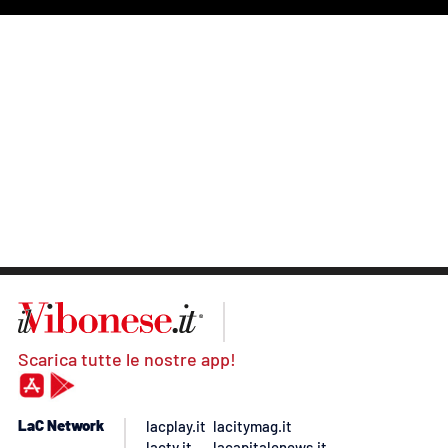
Scarica tutte le nostre app!
LaC Network
lacplay.it
lacitymag.it
lactv.it
lacapitalenews.it