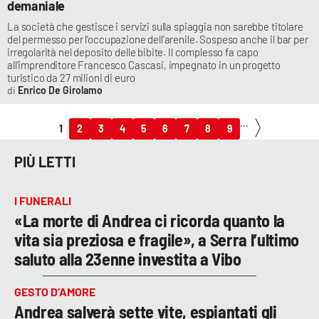
demaniale
La società che gestisce i servizi sulla spiaggia non sarebbe titolare
del permesso per l’occupazione dell’arenile. Sospeso anche il bar per
irregolarità nel deposito delle bibite. Il complesso fa capo
all’imprenditore Francesco Cascasi, impegnato in un progetto
turistico da 27 milioni di euro
Enrico De Girolamo
...
1
2
3
4
5
6
7
8
9
PIÙ LETTI
I FUNERALI
«La morte di Andrea ci ricorda quanto la
vita sia preziosa e fragile», a Serra l’ultimo
saluto alla 23enne investita a Vibo
GESTO D’AMORE
Andrea salverà sette vite, espiantati gli