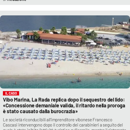
IL CASO
Vibo Marina, La Rada replica dopo il sequestro del lido:
«Concessione demaniale valida, il ritardo nella proroga
è stato causato dalla burocrazia»
Le società riconducibili all’imprenditore vibonese Francesco
Cascasi intervengono dopo il controllo dei carabinieri a seguito del
quale è stata inibita l’attività turistica sull’arenile, mentre il ristorante