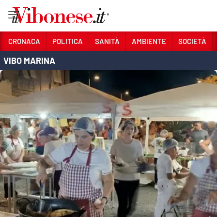
Vai
CRONACA
POLITICA
SANITÀ
AMBIENTE
SOCIETÀ
VIBO MARINA
Sezioni
CRONACA
POLITICA
SANITÀ
AMBIENTE
SOCIETÀ
CULTURA
ECONOMIA E LAVORO