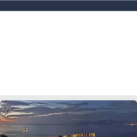
LACITYMAG.IT
ILREGGINO.IT
COSENZACHANNEL.IT
ILVIBONESE.IT
CATANZAROCHANNEL.IT
LACAPITALENEWS.IT
App
ANDROID
APPLE