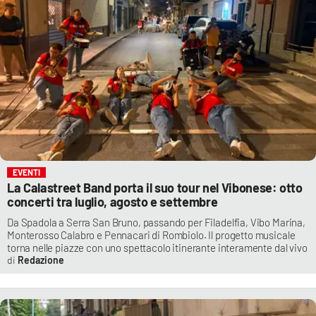
EVENTI
La Calastreet Band porta il suo tour nel Vibonese: otto
concerti tra luglio, agosto e settembre
Da Spadola a Serra San Bruno, passando per Filadelfia, Vibo Marina,
Monterosso Calabro e Pennacari di Rombiolo. Il progetto musicale
torna nelle piazze con uno spettacolo itinerante interamente dal vivo
Redazione