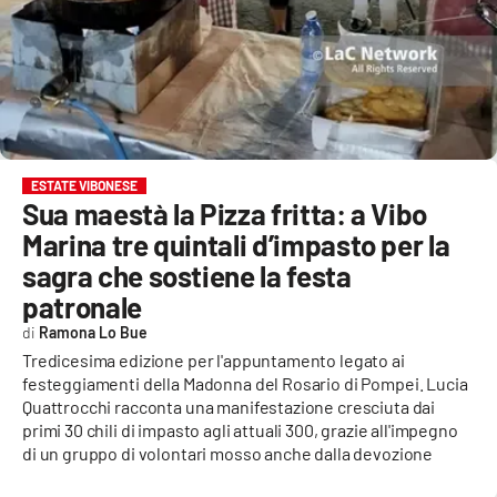
EVENTI
SPORT
Streaming
LAC TV
ESTATE VIBONESE
Sua maestà la Pizza fritta: a Vibo
LAC NETWORK
Marina tre quintali d’impasto per la
LAC ONAIR
sagra che sostiene la festa
patronale
LaC
Ramona Lo Bue
Network
Tredicesima edizione per l'appuntamento legato ai
LACPLAY.IT
festeggiamenti della Madonna del Rosario di Pompei. Lucia
Quattrocchi racconta una manifestazione cresciuta dai
LACTV.IT
primi 30 chili di impasto agli attuali 300, grazie all'impegno
di un gruppo di volontari mosso anche dalla devozione
LACONAIR.IT