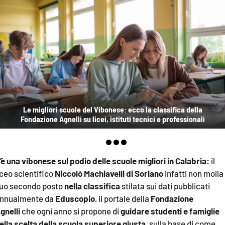
EVENTI
SPORT
Streaming
LAC TV
LAC NETWORK
Le migliori scuole del Vibonese: ecco la classifica della
LAC ONAIR
Fondazione Agnelli su licei, istituti tecnici e professionali
LaC
Network
’è una vibonese sul podio delle scuole migliori in Calabria:
il
LACPLAY.IT
iceo scientifico
Niccolò Machiavelli di Soriano
infatti non molla 
uo secondo posto
nella classifica
stilata sui dati pubblicati
LACTV.IT
nnualmente da
Eduscopio
, il portale della
Fondazione
gnelli
che ogni anno si propone di
guidare studenti e famiglie
LACONAIR.IT
ella scelta della scuola superiore giusta
, sulla base di come