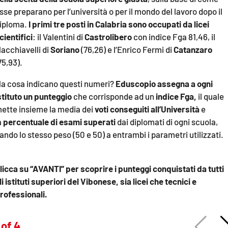
sse preparano per l’università o per il mondo del lavoro dopo il
LACITYMAG.IT
iploma.
I primi tre posti in Calabria sono occupati da licei
ILREGGINO.IT
cientifici
: il Valentini di
Castrolibero
con indice Fga 81,46, il
acchiavelli di
Soriano
(76,26) e l’Enrico Fermi di
Catanzaro
COSENZACHANNEL.IT
75,93).
ILVIBONESE.IT
a cosa indicano questi numeri?
Eduscopio assegna a ogni
stituto un punteggio
che corrisponde ad un
indice Fga,
il quale
CATANZAROCHANNEL.IT
ette insieme la media dei
voti conseguiti all’Università
e
a
percentuale di esami superati
dai diplomati di ogni scuola,
LACAPITALENEWS.IT
ando lo stesso peso (50 e 50) a entrambi i parametri utilizzati.
App
licca su “AVANTI” per scoprire i punteggi conquistati da tutti
ANDROID
li istituti superiori del Vibonese, sia licei che tecnici e
APPLE
rofessionali.
 of 4