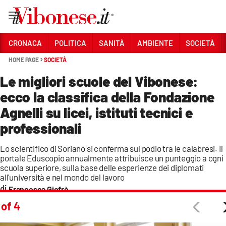
Vai
CRONACA
POLITICA
SANITÀ
AMBIENTE
SOCIETÀ
HOME PAGE
SOCIETÀ
Sezioni
Le migliori scuole del Vibonese:
CRONACA
ecco la classifica della Fondazione
POLITICA
Agnelli su licei, istituti tecnici e
SANITÀ
professionali
AMBIENTE
Lo scientifico di Soriano si conferma sul podio tra le calabresi. Il
portale Eduscopio annualmente attribuisce un punteggio a ogni
SOCIETÀ
scuola superiore, sulla base delle esperienze dei diplomati
all'università e nel mondo del lavoro
CULTURA
Francesca Giofrè
 of 4
ECONOMIA E LAVORO