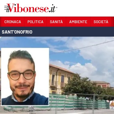
Vai
CRONACA
POLITICA
SANITÀ
AMBIENTE
SOCIETÀ
SANT'ONOFRIO
Sezioni
CRONACA
POLITICA
SANITÀ
AMBIENTE
SOCIETÀ
CULTURA
ECONOMIA E LAVORO