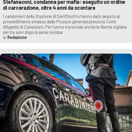
Stefanaconi, condanna per mafia: eseguito un ordine
di carcerazione, oltre 4 anni da scontare
I carabinieri della Stazione di Sant’Onofrio hanno dato seguito al
provvedimento emesso dalla Procura generale presso la Corte
d’Appello di Catanzaro. Per l’uomo è prevista anche la libertà vigilata
per tre anni dopo la pena residua
Redazione