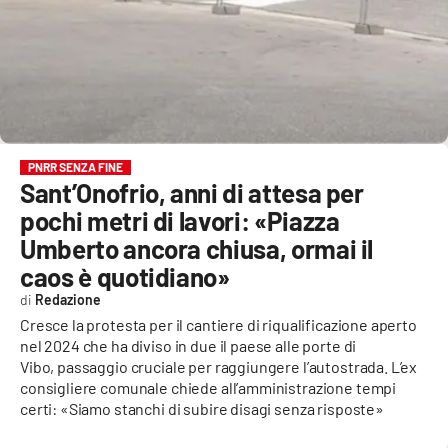
EVENTI
SPORT
Streaming
LAC TV
PNRR SENZA FINE
Sant’Onofrio, anni di attesa per
LAC NETWORK
pochi metri di lavori: «Piazza
LAC ONAIR
Umberto ancora chiusa, ormai il
caos è quotidiano»
LaC
Redazione
Network
Cresce la protesta per il cantiere di riqualificazione aperto
LACPLAY.IT
nel 2024 che ha diviso in due il paese alle porte di
Vibo, passaggio cruciale per raggiungere l’autostrada. L’ex
LACTV.IT
consigliere comunale chiede all’amministrazione tempi
certi: «Siamo stanchi di subire disagi senza risposte»
LACONAIR.IT