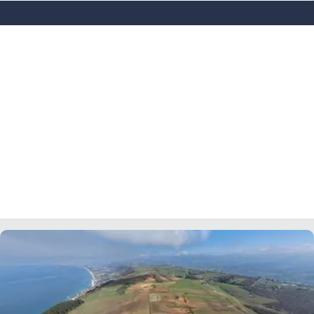
LACITYMAG.IT
ILREGGINO.IT
COSENZACHANNEL.IT
ILVIBONESE.IT
CATANZAROCHANNEL.IT
LACAPITALENEWS.IT
App
ANDROID
APPLE