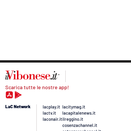
Scarica tutte le nostre app!
LaC Network
lacplay.it
lacitymag.it
lactv.it
lacapitalenews.it
laconair.it
ilreggino.it
cosenzachannel.it