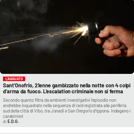
L’AGGUATO
Sant’Onofrio, 21enne gambizzato nella notte con 4 colpi
d’arma da fuoco. L’escalation criminale non si ferma
Secondo quanto filtra da ambienti investigativi l’episodio non
andrebbe inquadrato nella sequenza di raid registrata alla periferia
sud della città di Vibo, tra Jonadi e San Gregorio d’Ippona. Indagano i
carabinieri
E.D.G.