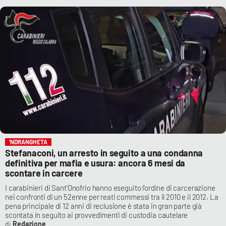
‘NDRANGHETA
Stefanaconi, un arresto in seguito a una condanna
definitiva per mafia e usura: ancora 6 mesi da
scontare in carcere
I carabinieri di Sant’Onofrio hanno eseguito l’ordine di carcerazione
nei confronti di un 52enne per reati commessi tra il 2010 e il 2012. La
pena principale di 12 anni di reclusione è stata in gran parte già
scontata in seguito ai provvedimenti di custodia cautelare
Redazione