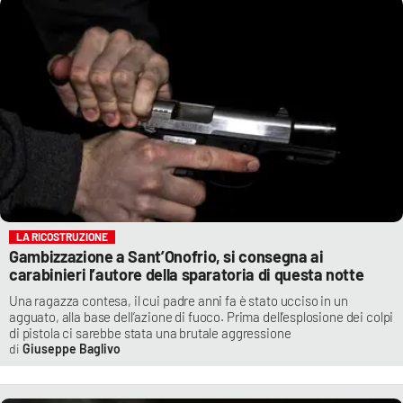
LA RICOSTRUZIONE
Gambizzazione a Sant’Onofrio, si consegna ai
carabinieri l’autore della sparatoria di questa notte
Una ragazza contesa, il cui padre anni fa è stato ucciso in un
agguato, alla base dell’azione di fuoco. Prima dell’esplosione dei colpi
di pistola ci sarebbe stata una brutale aggressione
Giuseppe Baglivo