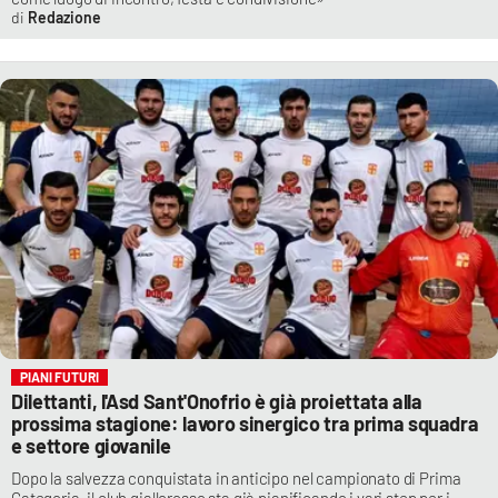
Redazione
PIANI FUTURI
Dilettanti, l'Asd Sant'Onofrio è già proiettata alla
prossima stagione: lavoro sinergico tra prima squadra
e settore giovanile
Dopo la salvezza conquistata in anticipo nel campionato di Prima
Categoria, il club giallorosso sta già pianificando i vari step per i