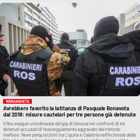
‘NDRANGHETA
Avrebbero favorito la latitanza di Pasquale Bonavota
dal 2018: misure cautelari per tre persone già detenute
Il Ros esegue un’ordinanza del gip di Genova nei confronti di tre
detenuti accusati di favoreggiamento aggravato dal metodo
mafioso. Nove perquisizioni tra Liguria e Calabria nell’inchiesta della