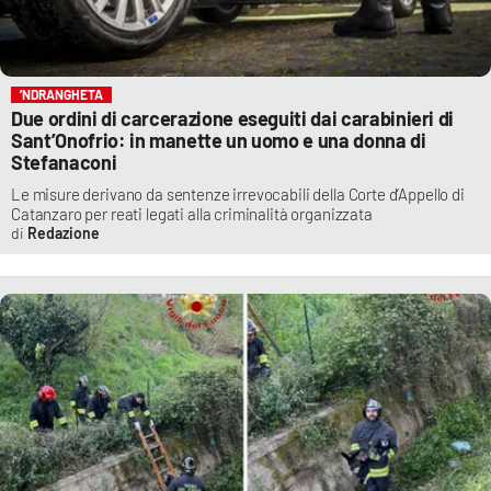
’NDRANGHETA
Due ordini di carcerazione eseguiti dai carabinieri di
Sant’Onofrio: in manette un uomo e una donna di
Stefanaconi
Le misure derivano da sentenze irrevocabili della Corte d’Appello di
Catanzaro per reati legati alla criminalità organizzata
Redazione