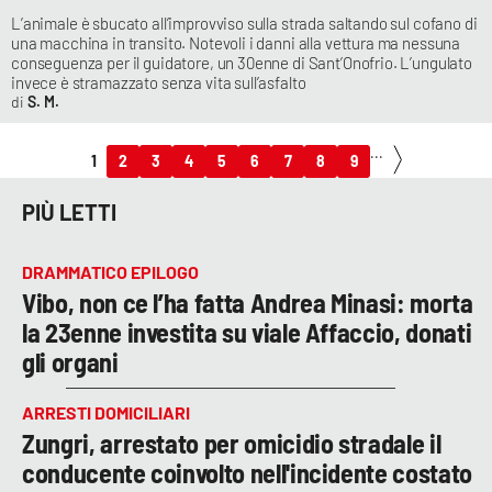
L’animale è sbucato all’improvviso sulla strada saltando sul cofano di
una macchina in transito. Notevoli i danni alla vettura ma nessuna
conseguenza per il guidatore, un 30enne di Sant’Onofrio. L’ungulato
invece è stramazzato senza vita sull’asfalto
S. M.
...
1
2
3
4
5
6
7
8
9
PIÙ LETTI
DRAMMATICO EPILOGO
Vibo, non ce l’ha fatta Andrea Minasi: morta
la 23enne investita su viale Affaccio, donati
gli organi
ARRESTI DOMICILIARI
Zungri, arrestato per omicidio stradale il
conducente coinvolto nell'incidente costato