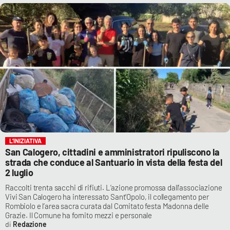
L’INIZIATIVA
San Calogero, cittadini e amministratori ripuliscono la
strada che conduce al Santuario in vista della festa del
2 luglio
Raccolti trenta sacchi di rifiuti. L’azione promossa dall’associazione
Vivi San Calogero ha interessato Sant’Opolo, il collegamento per
Rombiolo e l’area sacra curata dal Comitato festa Madonna delle
Grazie. Il Comune ha fornito mezzi e personale
Redazione