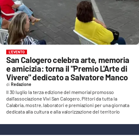
EVENTI
SPORT
Streaming
LAC TV
L’EVENTO
San Calogero celebra arte, memoria
LAC NETWORK
e amicizia: torna il "Premio L'Arte di
LAC ONAIR
Vivere" dedicato a Salvatore Manco
Redazione
LaC
Il 30 luglio la terza edizione del memorial promosso
Network
dall'associazione Vivi San Calogero. Pittori da tutta la
Calabria, mostre, laboratori e premiazioni per una giornata
LACPLAY.IT
dedicata alla cultura e alla valorizzazione del territorio
LACTV.IT
LACONAIR.IT