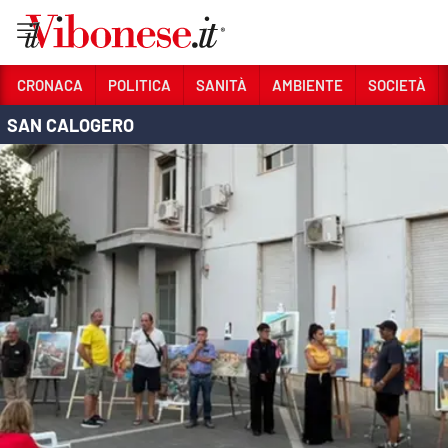
Vai
CRONACA
POLITICA
SANITÀ
AMBIENTE
SOCIETÀ
SAN CALOGERO
Sezioni
CRONACA
POLITICA
SANITÀ
AMBIENTE
SOCIETÀ
CULTURA
ECONOMIA E LAVORO