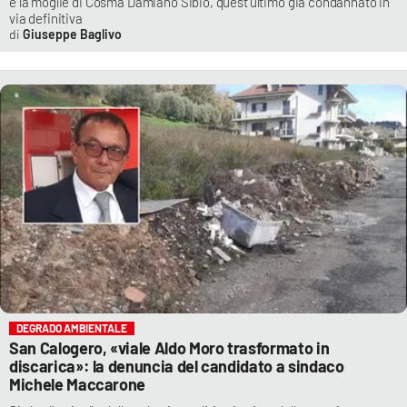
e la moglie di Cosma Damiano Sibio, quest’ultimo già condannato in
via definitiva
Giuseppe Baglivo
DEGRADO AMBIENTALE
San Calogero, «viale Aldo Moro trasformato in
discarica»: la denuncia del candidato a sindaco
Michele Maccarone