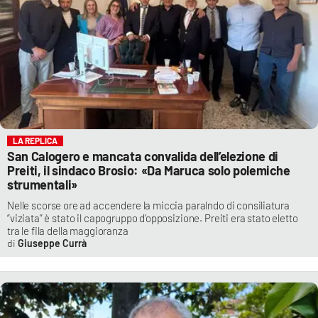
LA REPLICA
San Calogero e mancata convalida dell’elezione di
Preiti, il sindaco Brosio: «Da Maruca solo polemiche
strumentali»
Nelle scorse ore ad accendere la miccia paralndo di consiliatura
“viziata” è stato il capogruppo d’opposizione. Preiti era stato eletto
tra le fila della maggioranza
Giuseppe Currà