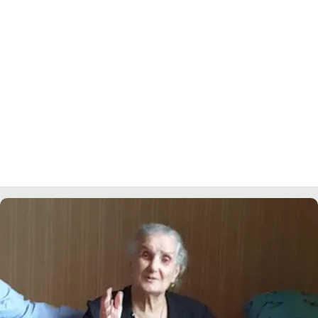
LACITYMAG.IT
ILREGGINO.IT
COSENZACHANNEL.IT
ILVIBONESE.IT
CATANZAROCHANNEL.IT
LACAPITALENEWS.IT
App
ANDROID
APPLE