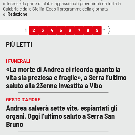
interesse da parte di club e appassionati provenienti da tutta la
Calabria e dalla Sicilia. Ecco il programma della giornata
Redazione
...
1
2
3
4
5
6
7
8
9
PIÙ LETTI
I FUNERALI
«La morte di Andrea ci ricorda quanto la
vita sia preziosa e fragile», a Serra l’ultimo
saluto alla 23enne investita a Vibo
GESTO D’AMORE
Andrea salverà sette vite, espiantati gli
organi. Oggi l’ultimo saluto a Serra San
Bruno